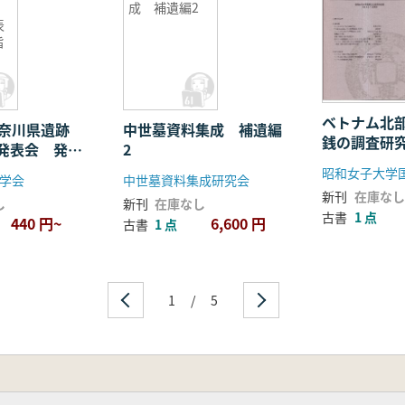
成 補遺編2
表
旨
ベトナム北
神奈川県遺跡
中世墓資料集成 補遺編
銭の調査研
発表会 発表
2
学会
中世墓資料集成研究会
新刊
在庫なし
し
新刊
在庫なし
古書
1 点
440 円~
6,600 円
古書
1 点
1
/
5