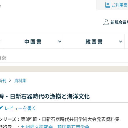
ご利用案
版
新規会員
中国書
韓国書
新刊
資料集
韓・日新石器時代の漁撈と海洋文化
レビューを書く
シリーズ
第8回韓・日新石器時代共同学術大会発表資料集
発行元
九州縄文研究会 韓国新石器学会