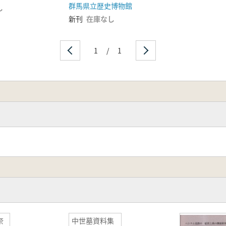
群馬県立歴史博物館
し
新刊
在庫なし
1
/
1
奈
中世墓資料集