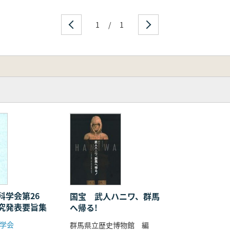
1
/
1
科学会第26
国宝 武人ハニワ、群馬
究発表要旨集
へ帰る!
学会
群馬県立歴史博物館 編