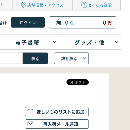
内
店舗情報・アクセス
よくある質問
0
0
登録
点
円
電子書籍
グッズ・他
詳細検索
ほしいものリストに追加
再入荷メール通知