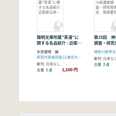
蔵”茶湯”に関
川県遺跡調
する名品紹介 :
査・研究発
近衛家伝来資
会 発表要
料の最新の研
究成果
陽明文庫所蔵”茶湯”に
第25回 
関する名品紹介 : 近衛家
調査・研究
伝来資料の最新の研究成
要旨
糸賀優理 編
神奈川県考古
果
研究代表者田島公(東京大学史料編纂所)
新刊
在庫な
新刊
在庫なし
古書
2 点
1,100 円
古書
1 点