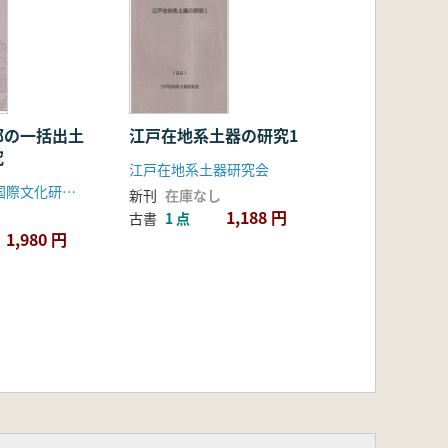
部の一括出土
江戸在地系土器の研究1
究
江戸在地系土器研究会
昭和女子大学国際文化研究所
新刊
在庫なし
1,188 円
古書
1 点
1,980 円