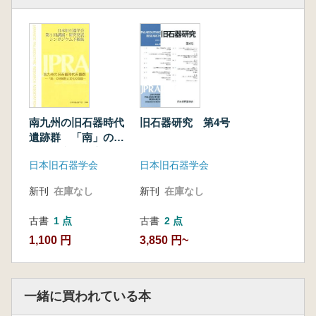
ら見るヒトの進化』 佐藤宏之
147 日本旧石器時代(先土器・岩宿)遺跡データ
ベース作成事業の中間報告 データベース委員
会
153 第4回日本旧石器学会 講演・研究発表・
シンポジウム「旧石器時代の狩猟を考える」
出穂雅実
南九州の旧石器時代
旧石器研究 第4号
遺跡群 「南」の地
域性と文化の交錯
日本旧石器学会
日本旧石器学会
新刊
在庫なし
新刊
在庫なし
古書
1 点
古書
2 点
1,100 円
3,850 円~
一緒に買われている本