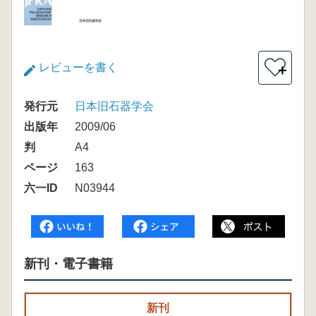
レビューを書く
＋
発行元
日本旧石器学会
出版年
2009/06
判
A4
ページ
163
六一ID
N03944
新刊・電子書籍
新刊