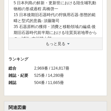
5 日本列島の鮮新・更新世における陸生哺乳動
物相の形成過程 高橋啓一
15 日本後期旧石器時代の狩猟用石器-形態的範
疇と型式的意義- 須藤隆司
35 石器原料の獲得・消費と移動領域の編成-後
期旧石器時代前半期における珪質頁岩地帯から
の一試論- 吉川耕太郎
もっと見る
59 石斧革命-日本島の後期旧石器時代革命- 須
藤隆司
85 角錐状石器の広域展開と地域間変異-西南日
ランキング
本後期旧石器時代後半期初頭の構造変動論的研
総合
究- 森先一貴
2,969番 / 124,817冊
111 ナイフ形石器文化編年の形成過程-V層・IV
雑誌・紀要
525番 / 14,280冊
層下部段階の解体へ向けて- 伊藤 健
雑誌
504番 / 11,665冊
127 鹿児島県五女木産黒曜石と栃木県高原山産
黒曜石の産出状況およびフィッション・トラッ
ク年代 杉原重夫・橿原 徹
137 スティーブン・ミズン著、熊谷淳子訳
関連図書
『歌うネアンデルタール:音楽と言語の起源か