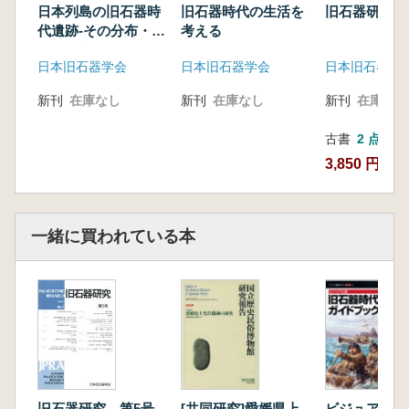
日本列島の旧石器時
旧石器時代の生活を
旧石器研究 
代遺跡-その分布・年
考える
代・環境-
日本旧石器学会
日本旧石器学会
日本旧石器学
新刊
在庫なし
新刊
在庫なし
新刊
在庫なし
古書
2 点
3,850 円~
一緒に買われている本
[共同研究]愛媛県上
ビジュアル版
旧石器研究 第5号