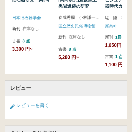
黒岩遺跡の研究
器時代ガイド
春成秀爾 小林謙一 編
堤 隆 著
日本旧石器学会
国立歴史民俗博物館
新泉社
新刊
在庫なし
新刊
在庫なし
新刊
1冊
古書
3 点
1,650円
3,300 円~
古書
8 点
古書
1 点
5,280 円~
1,100 円
レビュー
レビューを書く