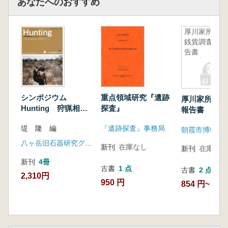
あなたへのおすすめ
厚川家所蔵
銭貨調査報
告書
シンポジウム
重点領域研究『遺跡
厚川家所蔵銭
Hunting 狩猟相解
探査』
報告書
明のためのアプロー
堤 隆 編
『遺跡探査』事務局
チ
朝霞市博物館
八ヶ岳旧石器研究グループ
新刊
在庫なし
新刊
在庫なし
新刊
4冊
古書
1 点
古書
2 点
2,310円
950 円
854 円~