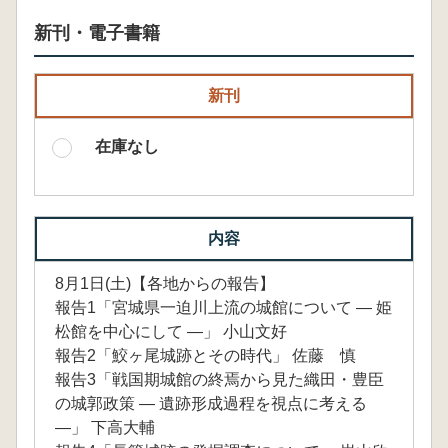
新刊・電子書籍
新刊
在庫なし
内容
8月1日(土)【各地からの報告】
報告1「宮城県一迫川上流の城館について ― 姫
松館を中心にして ―」 小山文好
報告2「鮫ヶ尾城跡とその時代」 佐藤 慎
報告3「戦国期城館の終焉から見た織田・豊臣
の城郭政策 ― 遺跡形成過程を視点に考える
―」 下高大輔