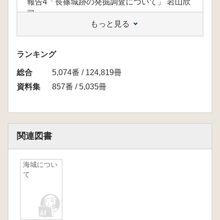
報告4「長篠城跡の発掘調査について」 岩山欣
司
もっと見る
報告5「備前・備中境目地域の城館と大名間抗
争 ― 岡山市下足守の城郭遺構をめぐって ―」
畑 和良
ランキング
総合
8月2日(日)【シンポジウム「大名系城郭を問
5,074番 / 124,819冊
う」】
資料集
857番 / 5,035冊
問題提起 松岡 進
報告1「縄張り技術の分布と大名系城郭」 中西
裕樹
報告2「南奥羽における城郭の変遷」 石田明夫
関連図書
報告3「縄張の変化と戦国大名の軍事力」 西股
総生
海城につい
て
※2008年度(伊勢大会)は当日で品切れとなって
しまったため、六一書房の入荷はございません
でした。