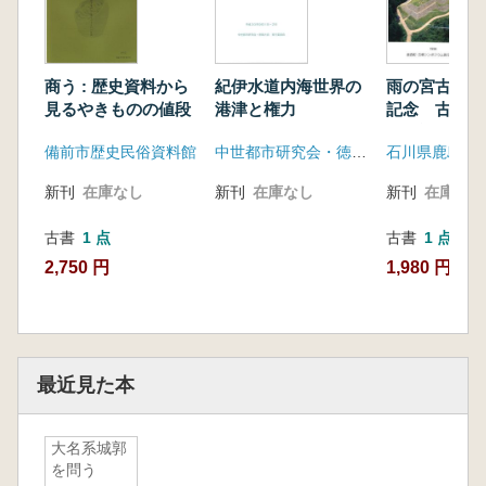
商う : 歴史資料から
紀伊水道内海世界の
雨の宮古墳公
見るやきものの値段
港津と権力
記念 古墳シ
ウム記録集
備前市歴史民俗資料館
中世都市研究会・徳島大会実行委員会
新刊
在庫なし
新刊
在庫なし
新刊
在庫なし
古書
1 点
古書
1 点
2,750 円
1,980 円
最近見た本
大名系城郭
を問う