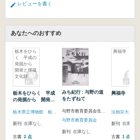
レビューを書く
あなたへのおすすめ
栃木をひら
興福寺
く 平成の
発掘から
開発と埋蔵
文化財
みち紀行 : 与野の道
栃木をひらく 平成
興福寺
をたずねて
の発掘から 開発と
埋蔵文化財
与野市教育委員会生涯学習課 編
栃木県立博物館 栃木県文化振興事業団
法相宗大本山
与野市教育委員会
新刊
在庫なし
新刊
在庫なし
新刊
在庫なし
古書
2 点
古書
1 点