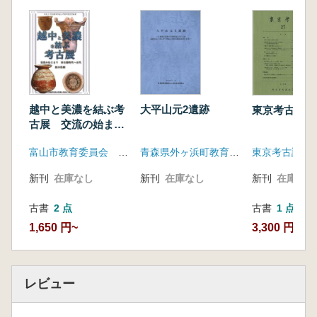
越中と美濃を結ぶ考
大平山元2遺跡
東京考古 第
古展 交流の始ま
り 旧石器時代〜古
富山市教育委員会 富山県埋蔵文化財センター 越中美濃考古展実行委員会
青森県外ヶ浜町教育委員会
東京考古談話
代
新刊
在庫なし
新刊
在庫なし
新刊
在庫なし
古書
2 点
古書
1 点
1,650 円~
3,300 円
レビュー