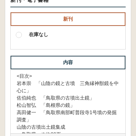
新刊・電子書籍
新刊
在庫なし
内容
<目次>
岩本崇 「山陰の鏡と古墳 三角縁神獣鏡を中
心に」
佐伯純也 「鳥取県の古墳出土鏡」
松山智弘 「島根県の鏡」
高田健一 「鳥取県南部町普段寺1号墳の発掘
調査」
山陰の古墳出土鏡集成
鳥取県 ※約80頁