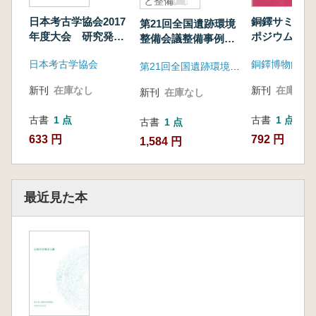
と整備
日本考古学協会2017
銅鐸サミット
第21回全国遺跡環境
年度大会 研究発表
ポジウム
整備会議整備事例資
要旨
料集:史跡の管理と整
日本考古学協会
第21回全国遺跡環境整備会議実行委員会(茨城県教育委員会・土浦市教育委員会)
備
新刊
在庫なし
新刊
在庫なし
新刊
在庫なし
古書
1 点
古書
1 点
古書
1 点
633 円
792 円
1,584 円
最近見た本