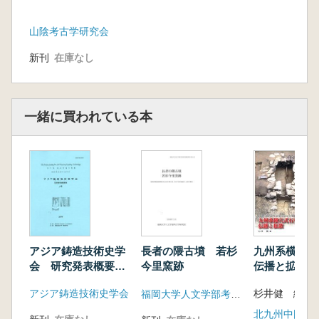
山陰考古学研究会
新刊
在庫なし
一緒に買われている本
九州系横穴式
アジア鋳造技術史学
長者の隈古墳 若杉
伝播と拡散
会 研究発表概要集3
今里窯跡
号
杉井健 編
アジア鋳造技術史学会
福岡大学人文学部考古学研究室
北九州中国書