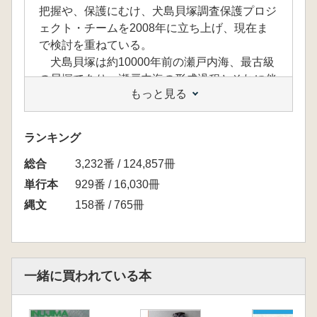
把握や、保護にむけ、犬島貝塚調査保護プロジ
ェクト・チームを2008年に立ち上げ、現在ま
で検討を重ねている。
犬島貝塚は約10000年前の瀬戸内海、最古級
の貝塚であり、瀬戸内海の形成過程とそれに伴
もっと見る
う、先史人の生業活動を考える上で、重要な遺
跡であることがわかってきた。本書はプロジェ
クト・チームがこれまで2008年度に、 2回にわ
ランキング
たって実施してきた研究会・講演会の記録集で
総合
ある。
3,232番 / 124,857冊
単行本
929番 / 16,030冊
I 第1 回研究会・講演会
縄文
158番 / 765冊
開会挨拶 森隆恭
犬島・松ヶ鼻遺跡回想 久本健二
犬島貝塚の周辺 岡嶋隆司
犬島貝塚発見のいきさつ 小野伸
一緒に買われている本
犬島貝塚の土器 松本安紀彦
犬島貝塚の貝 畑山智史
犬島貝塚の炭素14 年代測定 遠部慎