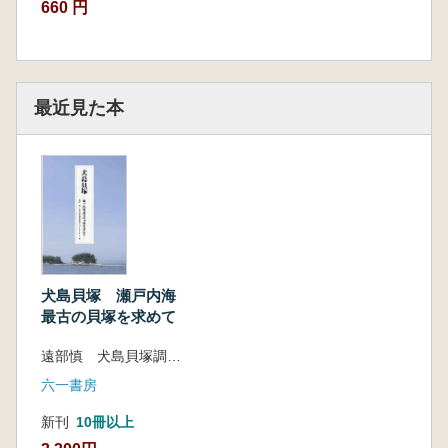
660 円
最近見た本
犬島貝塚 瀬戸内海
最古の貝塚を求めて
遠部慎 犬島貝塚調査保護プロジェクトチーム 編
六一書房
新刊
10冊以上