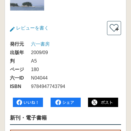
レビューを書く
＋
発行元
六一書房
出版年
2009/09
判
A5
ページ
180
六一ID
N04044
ISBN
9784947743794
新刊・電子書籍