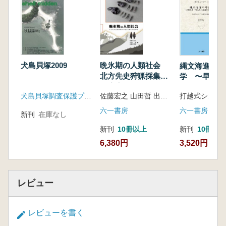
犬島貝塚の三次元計測 小谷明治
第1 回研究会/講演会総合討論
コラム 旅する小さな博物館―豊島のトランク
― 市村康
直島町寺島採集の縄文時代遺物 小野伸・遠部
犬島貝塚2009
晩氷期の人類社会
縄文海進の考
慎
北方先史狩猟採集民
学 〜早期末
熱気を感じた犬島貝塚講演会 竹内信三
の適応行動と居住形
玉県打越遺跡
犬島貝塚調査保護プロジェクトチーム
佐藤宏之 山田哲 出穂雅実 編
犬島時間 編集部
態
時代〜
犬島貝塚の姿 在本桂子
六一書房
六一書房
新刊
在庫なし
新刊
10冊以上
新刊
10冊以
II 第2 回研究会・講演会
6,380円
3,520円
開会挨拶 宗光英明
基調講演:縄文海進と海底に没した縄文時代早
期の貝塚 ―貝類群集からみた海面の変化―
松島義章
レビュー
犬島の遺跡の発見歴 小野伸・楠原透
回顧録 堤芳男
レビューを書く
犬島貝塚発掘調査前測定記録 中島直樹