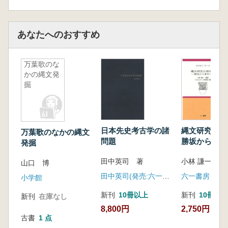
第一次発掘調査概報
1. 調査の概要 大智淳宏・元木俊文・富岡直人
2. 出土土器 松本安紀彦
あなたへのおすすめ
3. 貝類 畑山智史
4. 犬島第2 貝塚の炭素14 年代測定値 遠部慎
万葉歌のな
「犬島っぷINUJIMAP 」の可能性 ―遺跡を知
かの縄文発
るための地図作りを目指して― 五十嵐聡江・
掘
古矢勝重 130
第2 回研究会/講演会総合討論
コラム 島犬コンセプト 西平孝史
翁丸 小野伸
日本先史考古学の諸
縄文研究の
万葉歌のなかの縄文
縄文文化起源論と洞穴遺跡、そして型式学を
問題
勝坂から曽利
発掘
めぐって 及川穣
田中英司 著
山口 博
III 展望:講演会をおえて
田中英司(発売:六一書房)
六一書房
小学館
第1次調査の成果 遠部慎
新刊
10冊以上
新刊
10冊以
新刊
在庫なし
回顧と展望 遠部慎
8,800円
2,750円
古書
1 点