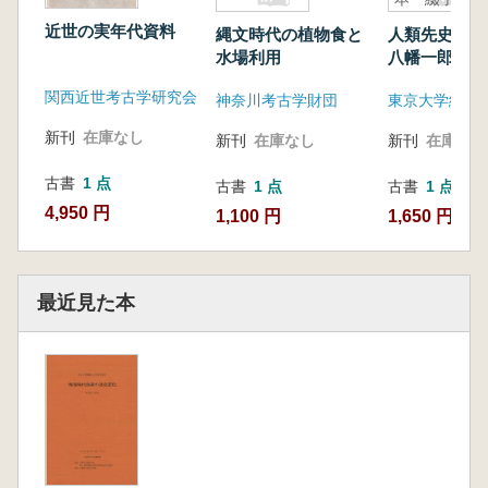
中山・鵜ノ
近世の実年代資料
縄文時代の植物食と
人類先史部
木・菅谷
水場利用
八幡一郎「大
石器」関連標
関西近世考古学研究会
神奈川考古学財団
子・中山・鵜
菅谷
新刊
在庫なし
新刊
在庫なし
新刊
在庫なし
古書
1 点
古書
1 点
古書
1 点
4,950 円
1,100 円
1,650 円
最近見た本