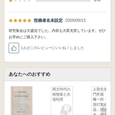
投稿者名未設定
2009/09/15
研究集会は大盛況でした。内容も大変充実しています。ぜひ
お早めにご購入下さい。
1人がこのレビューにいいね！しました
あなたへのおすすめ
縄文時代の
人類先史部
植物食と水
門所蔵 八
場利用
幡一郎「大
形打製石
器」関連標
本 綴子・