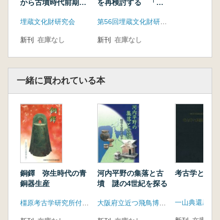
27 鹿児島県 平美典
から古墳時代前期を
を再検討する 「海
対象にして
の生産用具」から20
埋蔵文化財研究会
第56回埋蔵文化財研究集会事務局
年
新刊
在庫なし
新刊
在庫なし
一緒に買われている本
考古学と地域
銅鐸 弥生時代の青
河内平野の集落と古
銅器生産
墳 謎の4世紀を探る
橿原考古学研究所付属博物館
大阪府立近つ飛鳥博物館