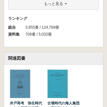
もっと見る
森本 徹「弥生時代後期の農業生産」
第2部 誌上発表 ※約80頁
ランキング
長友朋子 「器物生産、分業化、階層化からみ
総合
た弥生後期社会と国際環境」
3,955番 / 124,769冊
井上義也 「須玖遺跡群の集落構造」
資料集
708番 / 5,032冊
森本幹彦 「福岡湾沿岸の弥生時代後期環濠集
落 今宿五郎江・大塚遺跡群を中心として」
久住猛雄 「比恵・那珂遺跡群 弥生時代後期
の集落動態を中心として」
関連図書
七田忠昭 「吉野ヶ里遺跡の集落構成 有明海
北岸・筑後川流域の弥生時代後期集落の構造変
化」
第3部 資料集 各地における弥生時代後期の
社会変化 ※約180頁
1 静岡県 小泉祐紀
～
井戸再考 弥生時代
古墳時代の海人集団