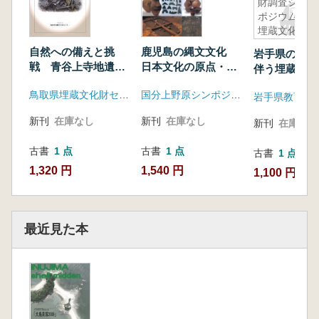
財調査シン
ポジウム
埋蔵文化財
の成果と課
鹿児島の縄文文化
自然への備えと挑
岩手県の震災
題 発表資
日本文化の原点・国
戦 青谷上寺地遺跡
伴う埋蔵文化
料
分上野原シンポジウ
の土木技術と現在
シンポジウム
国分上野原シンポジウム実行委員会
鳥取県埋蔵文化財センター
ム
岩手県教育委
文化財の成果
題 発表資料
新刊
在庫なし
新刊
在庫なし
新刊
在庫なし
古書
1 点
古書
1 点
古書
1 点
1,540 円
1,320 円
1,100 円
最近見た本