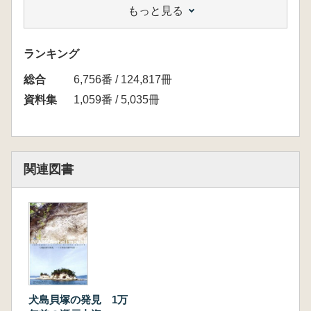
もっと見る
犬島貝塚 第2次発掘調査概報※約40頁
ランキング
付編
総合
6,756番 / 124,817冊
資料集
1,059番 / 5,035冊
関連図書
犬島貝塚の発見 1万