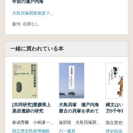
年前の瀬戸内海
犬島貝塚調査保護プロジェクトチーム
新刊
在庫なし
一緒に買われている本
[共同研究]愛媛県上
犬島貝塚 瀬戸内海
縄文はいつから
黒岩遺跡の研究
最古の貝塚を求めて
万5千年前に
こったのか
春成秀爾 小林謙一 編
遠部慎 犬島貝塚調査保護プロジェクトチーム 編
国立歴史民俗博物館
六一書房
歴史民俗博物