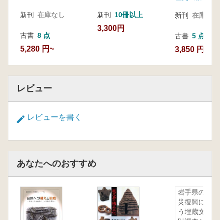
新刊
在庫なし
新刊
10冊以上
新刊
在庫なし
3,300円
古書
8 点
古書
5 点
5,280 円~
3,850 円~
レビュー
レビューを書く
あなたへのおすすめ
岩手県の震
災復興に伴
う埋蔵文化