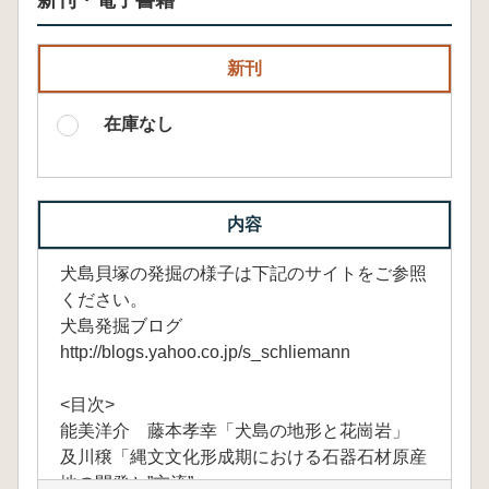
新刊・電子書籍
新刊
在庫なし
内容
犬島貝塚の発掘の様子は下記のサイトをご参照
ください。
犬島発掘ブログ
http://blogs.yahoo.co.jp/s_schliemann
<目次>
能美洋介 藤本孝幸「犬島の地形と花崗岩」
及川穣「縄文文化形成期における石器石材原産
地の開発と”交流”」