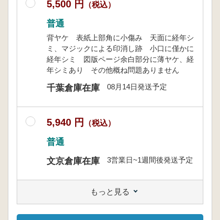
5,500 円
（税込）
普通
背ヤケ 表紙上部角に小傷み 天面に経年シ
ミ、マジックによる印消し跡 小口に僅かに
経年シミ 図版ページ余白部分に薄ヤケ、経
年シミあり その他概ね問題ありません
08月14日発送予定
千葉倉庫在庫
5,940 円
（税込）
普通
3営業日~1週間後発送予定
文京倉庫在庫
もっと見る