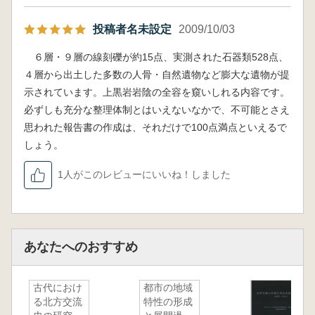
投稿者名未設定
2009/10/03
６層・９層の線刻礫が約15点、実測された石器類528点、
４層から出土した多数の人骨・自然遺物など膨大な遺物が提
示されています。上黒岩岩陰の全容を窺いしれる内容です。
必ずしも充分な整理体制とはいえないなかで、不可能とさえ
思われた報告書の作成は、それだけで100点満点といえるで
しょう。
1人がこのレビューにいいね！しました
あなたへのおすすめ
古代におけ
都市の地域
る北方交流
特性の形成