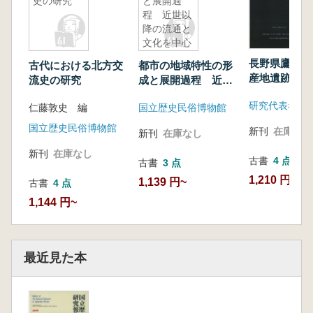
史の研究
と展開過
程 近世以
降の流通と
文化を中心
に
長野県鷹山黒
古代における北方交
都市の地域特性の形
産地遺跡群の
流史の研究
成と展開過程 近世
以降の流通と文化を
仁藤敦史 編
国立歴史民俗博物館
中心に
国立歴史民俗博物館
新刊
在庫なし
新刊
在庫なし
新刊
在庫なし
古書
4 点
古書
3 点
1,210 円~
1,139 円~
古書
4 点
1,144 円~
最近見た本