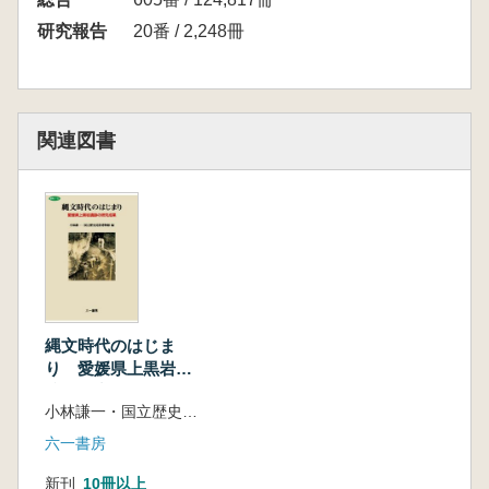
[第3部] 出土遺物
研究報告
20番 / 2,248冊
第1章 土器
1 1群土器 小林謙一
2 2群土器 小林謙一
3 3群土器 兵頭 勲
関連図書
4 4群土器 遠部 慎
5 5群土器 遠部 慎
6 6群土器 山崎真治
第2章 石器 綿貫俊一
第3章 石偶・線刻礫 春成秀爾
第4章 装身具 春成秀爾
第5章 骨器・鹿角製品・貝刃 佐藤孝雄・吉永
亜紀子
縄文時代のはじま
第6章 脊椎動物遺体 姉崎智子・吉永亜紀子・
り 愛媛県上黒岩遺
跡の研究成果
佐藤孝雄・西本豊弘
小林謙一・国立歴史民俗博物館 編
第7章 人骨
六一書房
1 縄文早期人骨 中橋孝博・岡崎健治
2 縄文早期未成人骨 岡崎健治・中橋孝博
新刊
10冊以上