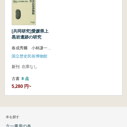
[共同研究]愛媛県上
黒岩遺跡の研究
春成秀爾 小林謙一 編
国立歴史民俗博物館
新刊
在庫なし
古書
8 点
5,280 円~
本を探す
六一書房の本