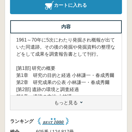
カートに入れる
内容
1961～70年に5次にわたり発掘され概報が出て
いた同遺跡。その後の発掘や発掘資料の整理な
どをして成果を調査報告書として刊行。
[第1部] 研究の概要
第1章 研究の目的と経過 小林謙一・春成秀爾
第2章 研究成果の公表 小林謙一・春成秀爾
[第2部] 遺跡の環境と調査経過
第1章 遺跡の立地 小林謙一
もっと見る
第2章 自然環境 橋本真紀夫・矢作健二
第3章 周辺の遺跡 兵頭 勲
第4章 発掘調査の経過 阿部祥人・小林謙一
ランキング
第5章 層位 小林謙一・小林尚子
第6章 第2岩陰の現状 小林謙一
総合
605番 / 124,817冊