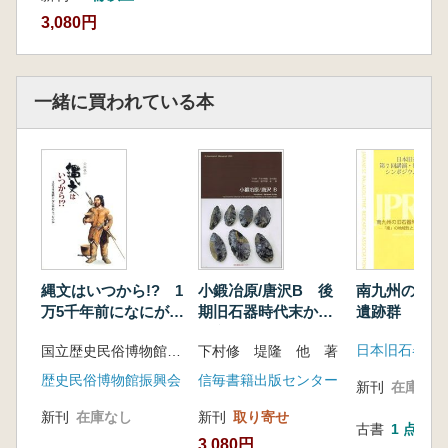
[第4部] 分析・考察
3,080円
第1章 岩陰の形成過程と遺跡の堆積環境 橋本
真紀夫・矢作健二
第2章 上黒岩遺跡1群土器 小林謙一
一緒に買われている本
第3章 上黒岩遺跡出土繊維土器のレプリカ法
による観察 丑野 毅
第4章 上黒岩遺跡出土石器 綿貫俊一
第5章 上黒岩遺跡出土石器石材 橋本真紀夫・
矢作健二
第6章 上黒岩遺跡石偶・線刻礫と子安貝 春成
秀爾
第7章 上黒岩遺跡出土の赤色物
南九州の旧石
縄文はいつから!? 1
小鍛冶原/唐沢B 後
志賀智史・本田光子
遺跡群 「南
万5千年前になにがお
期旧石器時代末から
第8章 上黒岩遺跡の炭化材・貝類の炭素14年
域性と文化の
こったのか
縄文時代草創期にか
代測定 小林謙一・遠部 慎
日本旧石器学
国立歴史民俗博物館 編
下村修 堤隆 他 著
けての移行期の石器
第9章 上黒岩遺跡の押型文土器の炭素14年代
群
歴史民俗博物館振興会
信毎書籍出版センター
新刊
在庫なし
測定 遠部 慎
[第5部] 研究の成果と課題 春成秀爾
新刊
在庫なし
新刊
取り寄せ
古書
1 点
3,080円