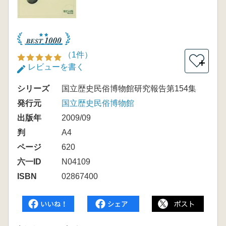
（1件）
＋
レビューを書く
シリーズ
国立歴史民俗博物館研究報告第154集
発行元
国立歴史民俗博物館
出版年
2009/09
判
A4
ページ
620
六一ID
N04109
ISBN
02867400