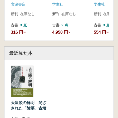
岩波書店
学生社
学生社
新刊
在庫なし
新刊
在庫なし
新刊
在庫なし
古書
3 点
古書
2 点
古書
3 点
316 円~
4,950 円~
554 円~
最近見た本
天皇陵の解明 閉ざ
された「陵墓」古墳