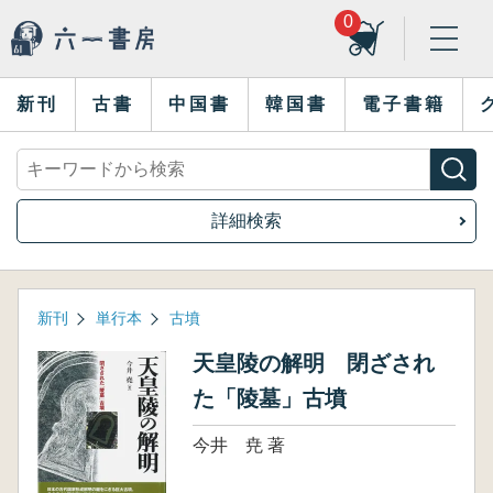
0
新刊
古書
中国書
韓国書
電子書籍
詳細検索
新刊
単行本
古墳
天皇陵の解明 閉ざされ
た「陵墓」古墳
今井 尭 著