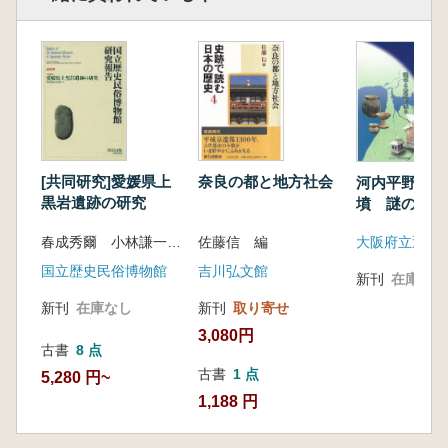
[共同研究]愛媛県上
奈良の都と地方社会
河内平野の集
黒岩遺跡の研究
墳 謎の4世
春成秀爾 小林謙一 編
佐藤信 編
国立歴史民俗博物館
吉川弘文館
新刊
在庫なし
新刊
在庫なし
新刊
取り寄せ
3,080円
古書
8 点
古書
1 点
5,280 円~
1,188 円