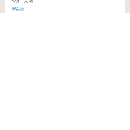
今井 尭 著
新泉社
新刊
取り寄せ
3,080円
古書
3 点
880 円~
本を探す
六一書房の本
ランキング
特価図書
特集