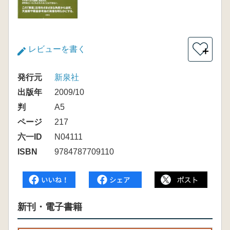
レビューを書く
＋
発行元
新泉社
出版年
2009/10
判
A5
ページ
217
六一ID
N04111
ISBN
9784787709110
新刊・電子書籍