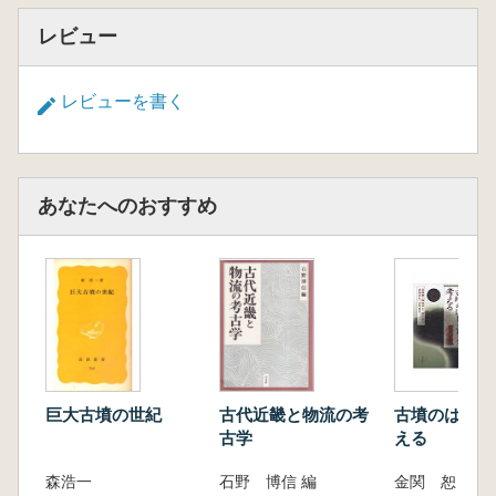
レビュー
レビューを書く
あなたへのおすすめ
巨大古墳の世紀
古代近畿と物流の考
古墳のはじま
古学
える
森浩一
石野 博信 編
金関 恕 (他)