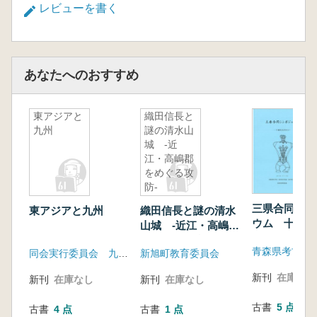
レビューを書く
あなたへのおすすめ
東アジアと
織田信長と
九州
謎の清水山
城 -近
江・高嶋郡
をめぐる攻
防-
三県合同シン
東アジアと九州
織田信長と謎の清水
ウム 十腰内
山城 -近江・高嶋郡
は
をめぐる攻防-
同会実行委員会 九州考古学会
新旭町教育委員会
新刊
在庫なし
新刊
在庫なし
新刊
在庫なし
古書
5 点
古書
4 点
古書
1 点