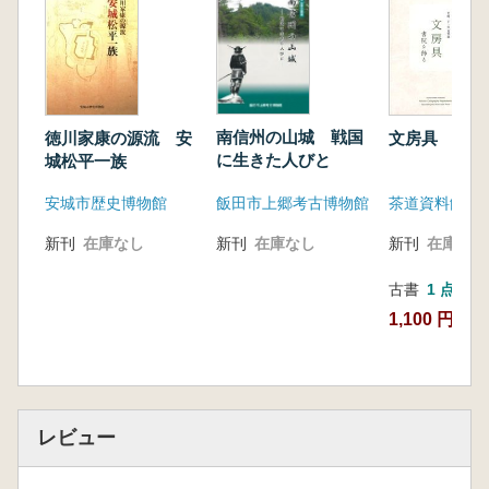
南信州の山城 戦国
徳川家康の源流 安
文房具 書院
に生きた人びと
城松平一族
飯田市上郷考古博物館
安城市歴史博物館
茶道資料館
新刊
在庫なし
新刊
在庫なし
新刊
在庫なし
古書
1 点
1,100 円
レビュー