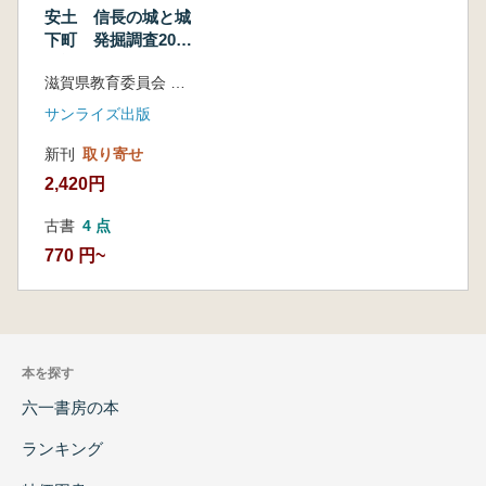
安土 信長の城と城
下町 発掘調査20年
の記録
滋賀県教育委員会 編著
サンライズ出版
新刊
取り寄せ
2,420円
古書
4 点
770 円~
本を探す
六一書房の本
ランキング