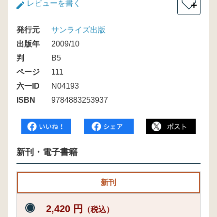
レビューを書く
＋
発行元
サンライズ出版
出版年
2009/10
判
B5
ページ
111
六一ID
N04193
ISBN
9784883253937
新刊・電子書籍
新刊
2,420 円
（税込）