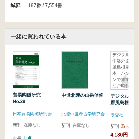
城郭
187番 / 7,554冊
一緒に買われている本
デジタル洛
中洛外図屏
風島根県美
本 パソコ
ンで旅する
江戸時代の
京都
貿易陶磁研究
中世北陸の山岳信仰
デジタル洛中
No.29
屏風島根県美
ソコンで旅す
日本貿易陶磁研究会
北陸中世考古学研究会
淡交社
時代の京都
新刊
在庫なし
新刊
在庫なし
新刊
取り寄せ
4,180円
古書
1 点