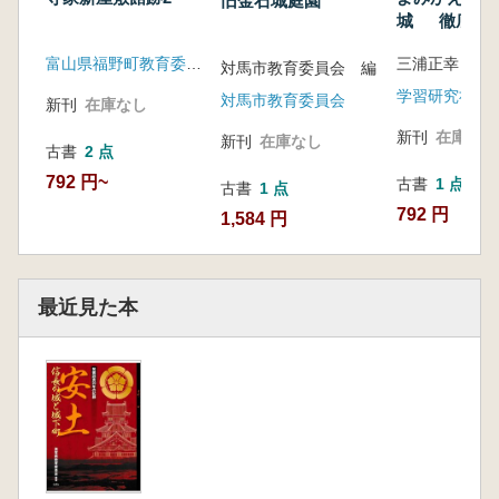
旧金石城庭園
城 徹底復
信長の幻の城
富山県福野町教育委員会
三浦正幸 
対馬市教育委員会 編
学習研究社
対馬市教育委員会
新刊
在庫なし
新刊
在庫なし
新刊
在庫なし
古書
2 点
792 円~
古書
1 点
古書
1 点
792 円
1,584 円
最近見た本