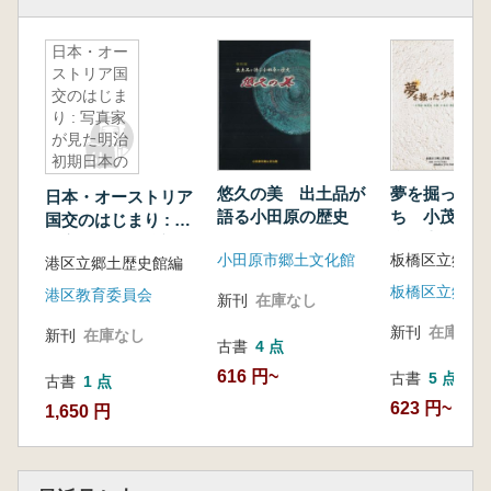
日本・オー
ストリア国
交のはじま
り : 写真家
が見た明治
初期日本の
姿
悠久の美 出土品が
夢を掘った少
日本・オーストリア
語る小田原の歴史
ち 小茂根・
国交のはじまり : 写
台・志村・小
真家が見た明治初期
小田原市郷土文化館
板橋区立郷土
西台の遺跡
港区立郷土歴史館編
日本の姿
港区教育委員会
新刊
在庫なし
新刊
在庫なし
新刊
在庫なし
古書
4 点
616 円~
古書
5 点
古書
1 点
623 円~
1,650 円