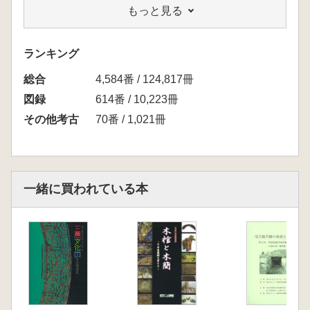
もっと見る
・展示解説 ※写真のほか解説もつき、本とし
て読める作りに編集されています
・講演会要旨集 ※それぞれ翻訳付
ランキング
岡村秀典「東アジア古代の玉器」
総合
鄧淑○「伝串間市出土穀璧が掲示するもの」
4,584番 / 124,817冊
盧希淑「韓国の玉文化」
図録
614番 / 10,223冊
その他考古
70番 / 1,021冊
一緒に買われている本