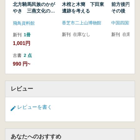
前方後円墳の
木棺と木簡 下田東
北方騎馬民族のかが
その後
遺跡を考える
やき 三燕文化の考
古新発見
香芝市二上山博物館
飛鳥資料館
新刊
在庫なし
新刊
在庫なし
新刊
1冊
1,001円
古書
2 点
990 円~
レビュー
レビューを書く
あなたへのおすすめ