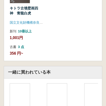
キトラ古墳壁画四
神 青龍白虎
国立文化財機構奈良文化財研究所飛鳥資料館
新刊
10冊以上
1,001円
古書
3 点
356 円~
一緒に買われている本