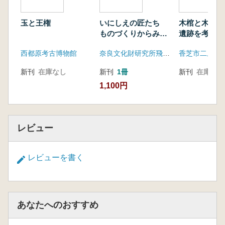
玉と王権
いにしえの匠たち
木棺と木簡 
ものづくりからみた
遺跡を考える
飛鳥時代
西都原考古博物館
奈良文化財研究所飛鳥資料館
香芝市二上山
新刊
在庫なし
新刊
1冊
新刊
在庫なし
1,100円
レビュー
レビューを書く
あなたへのおすすめ