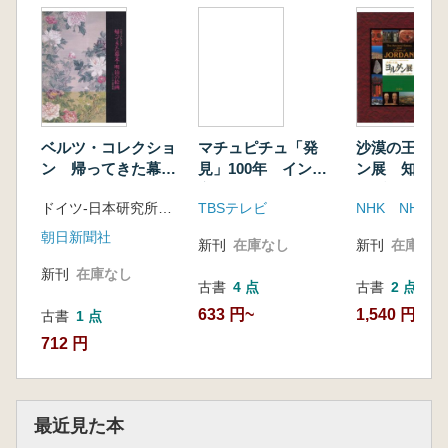
ベルツ・コレクショ
マチュピチュ「発
沙漠の王国 
ン 帰ってきた幕
見」100年 インカ
ン展 知られ
末・明治の絵画 ド
帝国展
ラブ世界800
ドイツ-日本研究所 編
TBSテレビ
イツ・リンデン博物
化遺産
館所蔵
朝日新聞社
新刊
在庫なし
新刊
在庫なし
新刊
在庫なし
古書
4 点
古書
2 点
633 円~
1,540 円~
古書
1 点
712 円
最近見た本