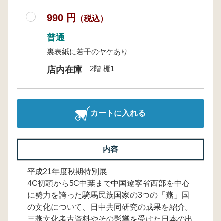
990 円
（税込）
普通
裏表紙に若干のヤケあり
2階 棚1
店内在庫
カートに入れる
内容
平成21年度秋期特別展
4C初頭から5C中葉まで中国遼寧省西部を中心
に勢力を誇った騎馬民族国家の3つの「燕」国
の文化について、日中共同研究の成果を紹介。
三燕文化考古資料やその影響を受けた日本の出