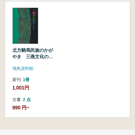
北方騎馬民族のかが
やき 三燕文化の考
古新発見
飛鳥資料館
新刊
1冊
1,001円
古書
2 点
990 円~