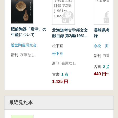
学邦文文献
学文献目録
目録 第2集
(1961〜
1965)
肥前陶器「唐津」の
北海道考古学邦文文
長崎県考古学
生産について
献目録 第2集(1961〜
録
1965)
近世陶磁研究会
松下亘
永松 実
松下亘
新刊
在庫なし
新刊
在庫なし
新刊
在庫なし
古書
2 点
440 円~
古書
1 点
1,425 円
最近見た本