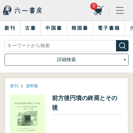
0
新刊
古書
中国書
韓国書
電子書籍
詳細検索
新刊
資料集
前方後円墳の終焉とその
後