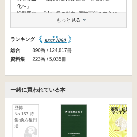
化〜」
増野晋次 「山口県の動向−周防西部を中心に
もっと見る
−」
中 勇樹 「宇摩向山古墳の発掘調査成果と宇
摩の終末期古墳」
ランキング
総合
890番 / 124,817冊
資料集
223番 / 5,035冊
一緒に買われている本
歴博
No.157 特
集:前方後円
墳