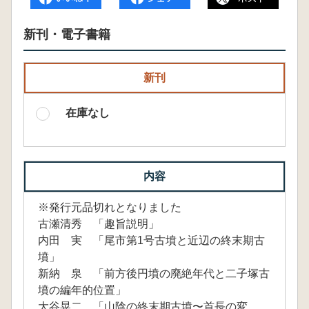
新刊・電子書籍
新刊
在庫なし
内容
※発行元品切れとなりました
古瀬清秀 「趣旨説明」
内田 実 「尾市第1号古墳と近辺の終末期古
墳」
新納 泉 「前方後円墳の廃絶年代と二子塚古
墳の編年的位置」
大谷晃二 「山陰の終末期古墳〜首長の変