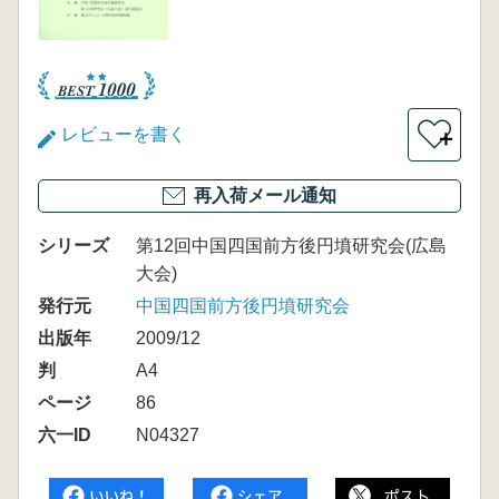
レビューを書く
＋
再入荷メール通知
シリーズ
第12回中国四国前方後円墳研究会(広島
大会)
発行元
中国四国前方後円墳研究会
出版年
2009/12
判
A4
ページ
86
六一ID
N04327