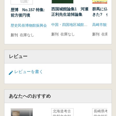
群馬に仏教が
西国城館論集1 河瀬
歴博 No.157 特集:
きた? 仏像
正利先生追悼論集
前方後円墳
具と馬具のデ
中国・四国地区城館調査検討会
ン、古墳から
歴史民俗博物館振興会
代へ。
新刊
在庫なし
新刊
在庫なし
新刊
在庫なし
レビュー
レビューを書く
あなたへのおすすめ
北海道考古
長崎県考古