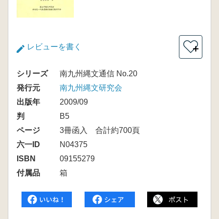
レビューを書く
＋
シリーズ
南九州縄文通信 No.20
発行元
南九州縄文研究会
出版年
2009/09
判
B5
ページ
3冊函入 合計約700頁
六一ID
N04375
ISBN
09155279
付属品
箱