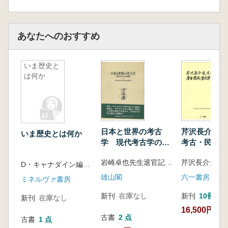
あなたへのおすすめ
いま歴史と
は何か
日本と世界の考古
芹沢長介先
いま歴史とは何か
学 現代考古学の展
考古・民族・
開
論叢
岩崎卓也先生退官記念論文集編集委員会 編
D・キャナダイン編著 平田雅博 [ほか] 訳
雄山閣
六一書房
ミネルヴァ書房
新刊
在庫なし
新刊
10冊以
新刊
在庫なし
16,500円
古書
2 点
古書
1 点