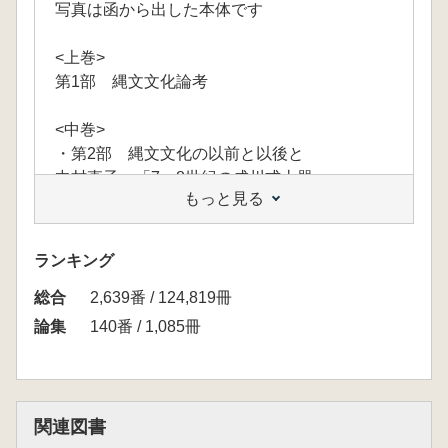
写真は函から出した本体です
<上巻>
第1部 縄文文化論考
<中巻>
・第2部 縄文文化の以前と以後と
中村直子 「7・8世紀の成川式土器」
もっと見る
徳永貞紹 「肥前における中世前期の畿内系土
製煮炊具」
岩元康成 「鹿児島県における12～17世紀の
ランキング
土師器」
総合
2,639番 / 124,819冊
<下巻>
論集
140番 / 1,085冊
・第2部 縄文文化の以前と以後と
橋口尚武「鹿児島県内の石製鬼瓦の研究」
・第3部 実験考古学と関連科学
関連図書
阿部芳郎「角筒形土器の器体製作技術に関する