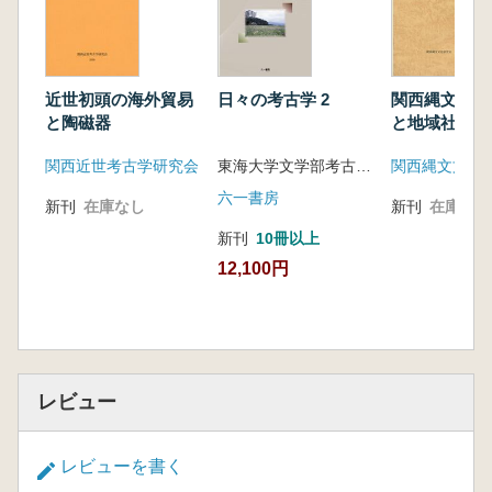
日々の考古学 2
関西縄文時代
近世初頭の海外貿易
と地域社会
と陶磁器
東海大学文学部考古学研究室 編
関西縄文文化
関西近世考古学研究会
六一書房
新刊
在庫なし
新刊
在庫なし
新刊
10冊以上
12,100円
レビュー
レビューを書く