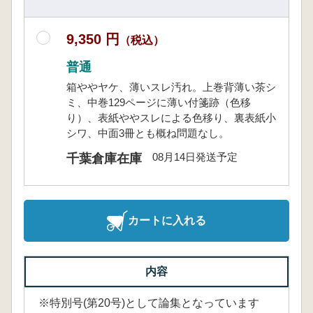
9,350 円
（税込）
普通
箱ややヤケ、薄いスレ汚れ。上巻背薄い茶シ
ミ、中巻129ページに薄い付箋跡（色移
り）、表紙ややスレによる色移り、裏表紙小
シワ、中面3冊とも概ね問題なし。
08月14日発送予定
千葉倉庫在庫
カートに入れる
内容
※特別号(第20号)として論集となっています