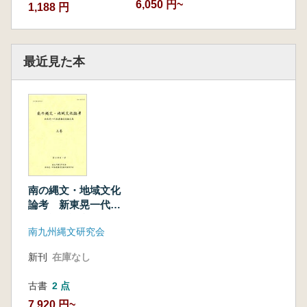
6,050 円~
1,188 円
最近見た本
南の縄文・地域文化
論考 新東晃一代表
還暦記念論文集
南九州縄文研究会
新刊
在庫なし
古書
2 点
7,920 円~