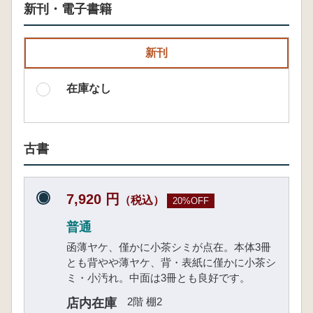
新刊・電子書籍
新刊
在庫なし
古書
7,920 円
（税込）
20%OFF
普通
函薄ヤケ、僅かに小茶シミが点在。本体3冊
とも背やや薄ヤケ、背・表紙に僅かに小茶シ
ミ・小汚れ。中面は3冊とも良好です。
2階 棚2
店内在庫