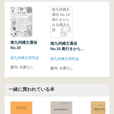
実験考古学的研究」
南九州縄文
遠部慎「円筒形貝殻文土器群の炭素14年代測
通信 No.18
定」
奥行きから
小林謙一 「鹿児島県における縄紋時代後半期
みる縄文土
の年代測定事例」
器
森雄二 「鹿児島県内出土ガラス製小玉類にお
ける詳細調査の試み」
南九州縄文通信
南九州縄文通信
No.19
No.18 奥行きからみ
他 多数
る縄文土器
南九州縄文研究会
南九州縄文研究会
新刊
在庫なし
新刊
在庫なし
一緒に買われている本