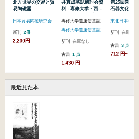
北方世界の交易と貿
井真成墓誌研討会資
第25回東北
易陶磁器
料 : 専修大学・西北
石器文化を
大学共同研究プロジ
予稿集
日本貿易陶磁研究会
専修大学遣唐使墓誌研究プロジェクト編集
ェクト
専修大学遣唐使墓誌研究プロジェクト
新刊
2冊
新刊
在庫なし
2,200円
新刊
在庫なし
古書
3 点
712 円~
古書
1 点
1,430 円
最近見た本