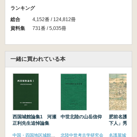
ランキング
総合
4,152番 / 124,812冊
資料集
731番 / 5,035冊
一緒に買われている本
中世北陸の山岳信仰
肥前名護屋城
西国城館論集1 河瀬
下人」秀吉の
正利先生追悼論集
北陸中世考古学研究会
名護屋城博物
中国・四国地区城館調査検討会