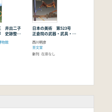
日本の美術 第523号
王 井出二子
正倉院の武器・武具・馬
界 史跡整備
具
西川明彦
博物館
至文堂
新刊
在庫なし