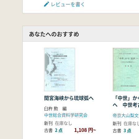
レビューを書く
あなたへのおすすめ
間宮海峡から琉球弧へ
「中世」か
へ 中世考
臼杵 勲 編
諸学から 
中世総合資料学研究会
帝京大山梨文
新刊
在庫なし
新刊
在庫な
1,108 円~
古書
2 点
古書
3 点