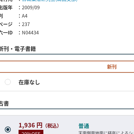
出版年
2009/09
判
A4
ページ
237
六一ID
N04434
新刊・電子書籍
新刊
在庫なし
古書
1,936 円
（税込）
普通
天面側面地面に経年によるシ
20%OFF