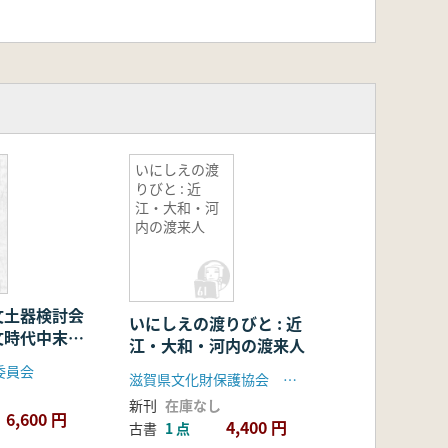
いにしえの渡
りびと : 近
江・大和・河
内の渡来人
文土器検討会
いにしえの渡りびと : 近
文時代中末
江・大和・河内の渡来人
頭について
委員会
滋賀県文化財保護協会 安土城考古博物館
新刊
在庫なし
6,600 円
4,400 円
古書
1 点