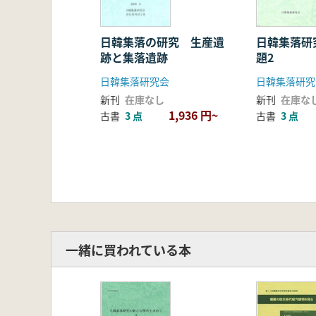
日韓集落の研究 生産遺
日韓集落研
跡と集落遺跡
題2
日韓集落研究会
日韓集落研究
新刊
在庫なし
新刊
在庫な
1,936 円~
古書
3 点
古書
3 点
一緒に買われている本