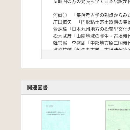
※韓国の方の発表も全て日本語訳が
河眞○ 「集落考古学の観点からみ
庄田慎矢 「円形粘土帯土器期の集落
兪炳琭「日本九州地方の松菊里文化
松木武彦「山陽地域の弥生・古墳時
韓官熙 李盛周「中部地方原三国時
桃崎祐輔「牧の考古学 古墳時代牧
関連図書