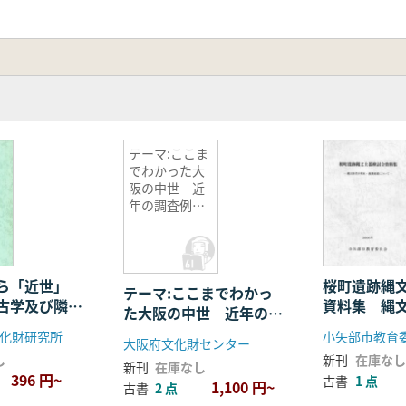
テーマ:ここま
でわかった大
阪の中世 近
年の調査例を
中心に
ら「近世」
桜町遺跡縄
テーマ:ここまでわかっ
古学及び隣接
資料集 縄
た大阪の中世 近年の調
資料集
期・後期初
査例を中心に
化財研究所
小矢部市教育
大阪府文化財センター
し
新刊
在庫なし
新刊
在庫なし
396 円~
古書
1 点
1,100 円~
古書
2 点