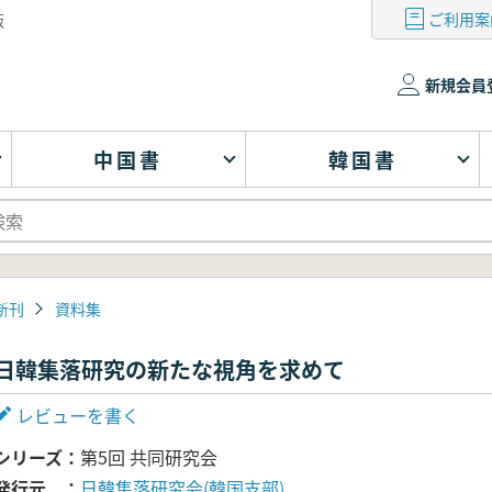
ご利用案
版
新規会員
中国書
韓国書
新刊
資料集
日韓集落研究の新たな視角を求めて
レビューを書く
シリーズ
第5回 共同研究会
発行元
日韓集落研究会(韓国支部)