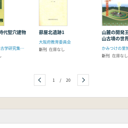
時代竪穴建物
蔀屋北遺跡1
山麓の開発
山古墳の世
大阪府教育委員会
終了記念展
第10回播磨考古学研究集会実行委員会
かみつけの里
新刊
在庫なし
し
新刊
在庫なし
1
/
20