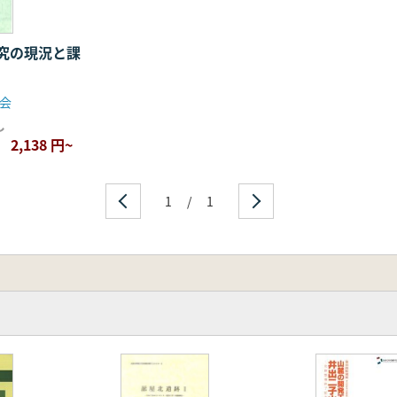
究の現況と課
会
し
2,138 円~
1
/
1