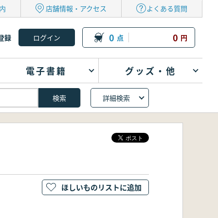
内
店舗情報・アクセス
よくある質問
0
0
登録
点
円
電子書籍
グッズ・他
詳細検索
ほしいものリストに追加