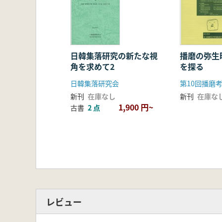
播磨の弥生
日韓集落研究の新たな視
を探る
角を求めて2
日韓集落研究会
新刊
在庫な
新刊
在庫なし
1,900 円~
古書
2 点
レビュー