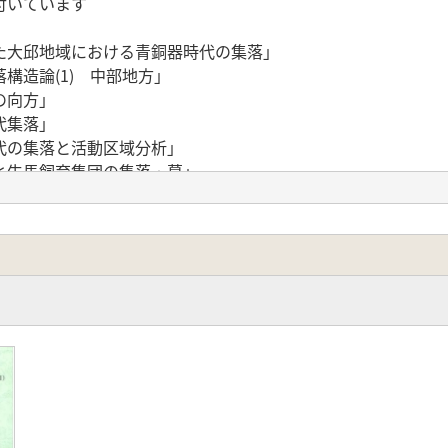
付いています
た大邱地域における青銅器時代の集落」
構造論(1) 中部地方」
の向方」
代集落」
代の集落と活動区域分析」
と牛馬飼育集団の集落・墓」