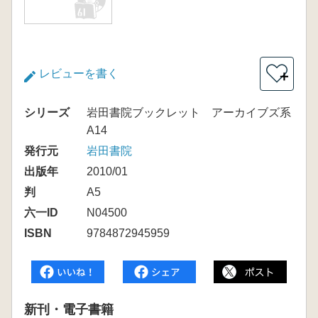
レビューを書く
＋
シリーズ
岩田書院ブックレット アーカイブズ系
A14
発行元
岩田書院
出版年
2010/01
判
A5
六一ID
N04500
ISBN
9784872945959
新刊・電子書籍