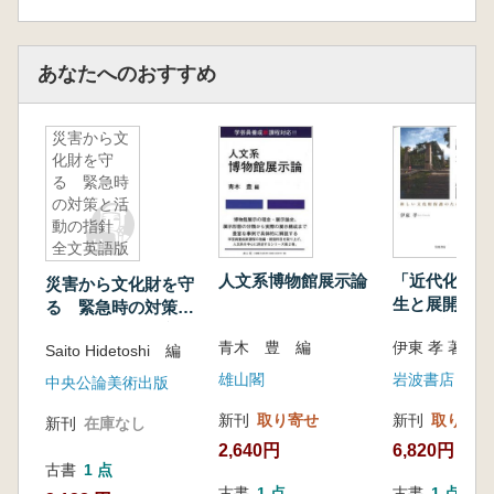
あなたへのおすすめ
災害から文
化財を守
る 緊急時
の対策と活
動の指針
全文英語版
人文系博物館展示論
「近代化遺産
災害から文化財を守
生と展開 新
る 緊急時の対策と
化財保護のた
活動の指針 全文英
青木 豊 編
伊東 孝 著
Saito Hidetoshi 編
語版
雄山閣
岩波書店
中央公論美術出版
新刊
取り寄せ
新刊
取り寄せ
新刊
在庫なし
2,640円
6,820円
古書
1 点
古書
1 点
古書
1 点