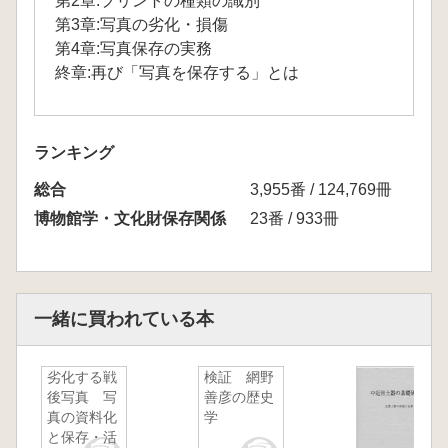
第2章:プリントの種類の識別
第3章:写真の劣化・損傷
第4章:写真保存の実務
終章:再び「写真を保存する」とは
ランキング
総合
3,955番 / 124,769冊
博物館学・文化財保存関係
23番 / 933冊
一緒に買われている本
劣化する戦
検証 網野
後写真 写
善彦の歴史
真の資料化
学
と保存・活