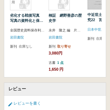
用
中近世土器の
劣化する戦後写真
検証 網野善彦の歴
究22 瓦質
写真の資料化と保
史学
現と定着
存・活用
日本中世土器
全国歴史資料保存利用機関連絡協議会 編
永井 隆之 編 片岡 耕平、渡邉 俊 編
岩田書院
岩田書院
新刊
在庫なし
新刊
在庫なし
新刊
取り寄せ
3,080円
古書
1 点
1,650 円
レビュー
レビューを書く