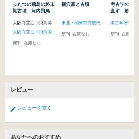
ふたつの飛鳥の終末
横穴墓と古墳
考古学の方法
期古墳 河内飛鳥と
直す 形式・
大和飛鳥
時代 予稿集
大阪府立近つ飛鳥博物館 編
東北・関東前方後円墳研究会
大阪府立近つ飛鳥博物館
新刊
在庫なし
新刊
在庫なし
新刊
在庫なし
レビュー
レビューを書く
あなたへのおすすめ