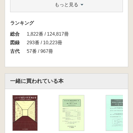
もっと見る
る祭祀の様相など、郡家の多様な姿をみていき
ます。
さらに、郡家の成立過程をたどるとともに、都
ランキング
筑郡をフィールドとしてとりあげ、郡家の成立
総合
以前の状況を古墳時代の5世紀前半からたど
1,822番 / 124,817冊
り、地域社会の展開の中において役所が成立し
図録
293番 / 10,223冊
てくる過程を探ります。
古代
57番 / 967冊
<目次>
1 郡の役所の構造
2 郡の役所の機能
一緒に買われている本
3 役所の成立と地域社会
エピローグ