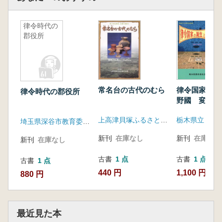
律令時代の
郡役所
常名台の古代のむら
律令国家の誕
律令時代の郡役所
野國 変革の
会
上高津貝塚ふるさと歴史の広場
埼玉県深谷市教育委員会
新刊
在庫なし
新刊
在庫なし
新刊
在庫なし
古書
1 点
古書
1 点
古書
1 点
440 円
1,100 円
880 円
最近見た本