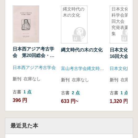
縄文時代の
日本文化財
木の文化
科学会第16
回大会 研
究発表要旨
集
日本西アジア考古学
縄文時代の木の文化
日本文化財科
会 第20回総会・大
16回大会 
会要旨集
要旨集
日本西アジア考古学会
富山考古学会縄文時代研究グループ
日本文化財科
新刊
在庫なし
新刊
在庫なし
新刊
在庫なし
古書
1 点
古書
2 点
古書
1 点
396 円
633 円~
1,320 円
最近見た本