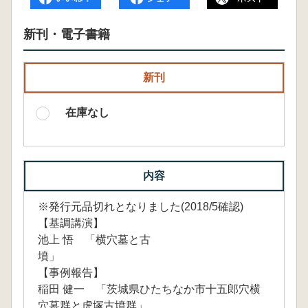
新刊・電子書籍
新刊
在庫なし
内容
※発行元品切れとなりました(2018/5確認)
【基調講演】
池上 悟 「横穴墓と古
墳」
【事例報告】
稲田 健一 「茨城県ひたちなか市十五郎穴横
穴墓群と虎塚古墳群」