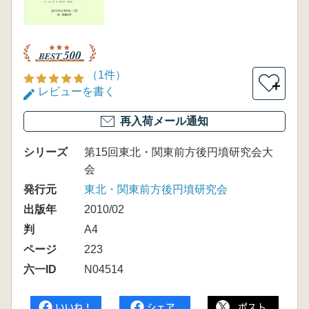
（1件）
＋
レビューを書く
再入荷メール通知
シリーズ
第15回東北・関東前方後円墳研究会大
会
発行元
東北・関東前方後円墳研究会
出版年
2010/02
判
A4
ページ
223
六一ID
N04514