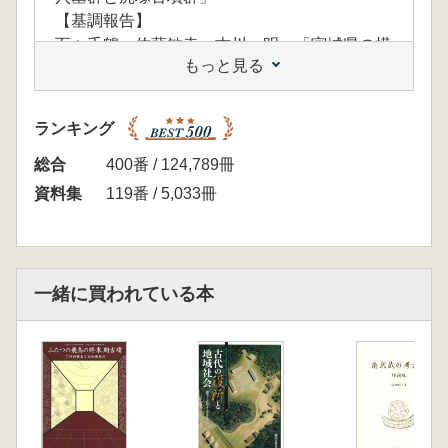
【基調報告】
百々千鶴・佐藤敏幸・古川一明 「宮城県の横
もっと見る
穴墓と古墳」
佐久間 正明 「福島県における古墳と横穴」
生田目和利「茨城県の横穴墓と古
ランキング
墳」
秋元 陽光 「栃木県における横穴墓」西原 崇
総合
400番 / 124,789冊
浩「千葉県の横穴墓と古
資料集
119番 / 5,033冊
墳」
松崎 元樹 「東京都・埼玉県 東京都・埼玉県
における横穴墓の特性」
柏木 善治 「古墳時代後期～終末期の横穴墓
一緒に買われている本
と古墳-神奈川県域を中心にして-」
【紙上報告】
加部 二生 「群馬県地域の横穴墓」
伊藤 雅文 「北陸地域の横穴墓と古墳」
大谷 宏浩 「東海東部の横穴墓と古墳-遠江地
域を中心として-」