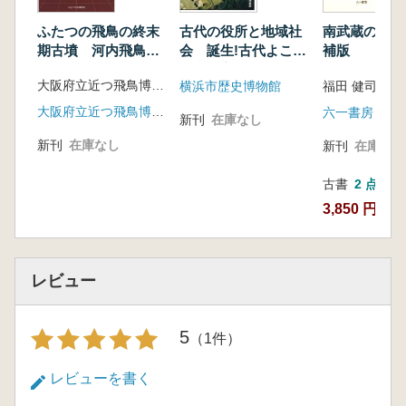
【討 議】
横穴墓と古墳 田中裕 菊地芳朗 小澤重雄
ふたつの飛鳥の終末
古代の役所と地域社
南武蔵の考古
期古墳 河内飛鳥と
会 誕生!古代よこは
補版
大和飛鳥
まの郡家
大阪府立近つ飛鳥博物館 編
横浜市歴史博物館
福田 健司 著
大阪府立近つ飛鳥博物館
六一書房
新刊
在庫なし
新刊
在庫なし
新刊
在庫なし
古書
2 点
3,850 円~
レビュー
5
（1件）
レビューを書く