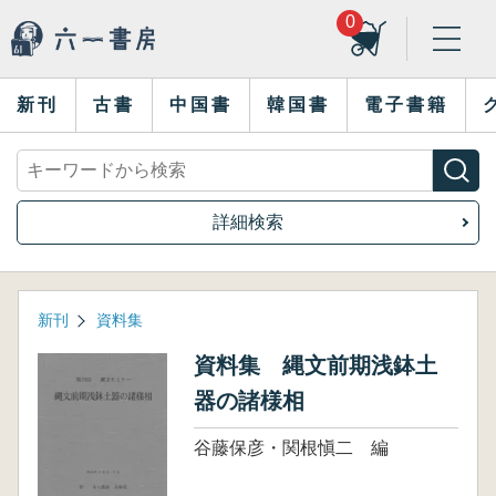
0
新刊
古書
中国書
韓国書
電子書籍
詳細検索
新刊
資料集
資料集 縄文前期浅鉢土
器の諸様相
谷藤保彦・関根愼二 編