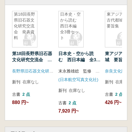
第18回長野
日本史・空
東アジアの
県旧石器文
から読む
古代都城
化研究交流
西日本編
要旨集
会 発表資
全3冊セッ
料
ト
第18回長野県旧石器
日本史・空から読
東アジアの古
文化研究交流会 発
む 西日本編 全3冊
城 要旨集
表資料
セット
長野県旧石器文化研究交流会
末永雅雄総 監修 石野博信編
奈良文化財研
(日本航空写真文化社)
新刊
在庫なし
新刊
在庫なし
新刊
在庫なし
古書
2 点
古書
2 点
880 円~
426 円~
古書
2 点
7,920 円~