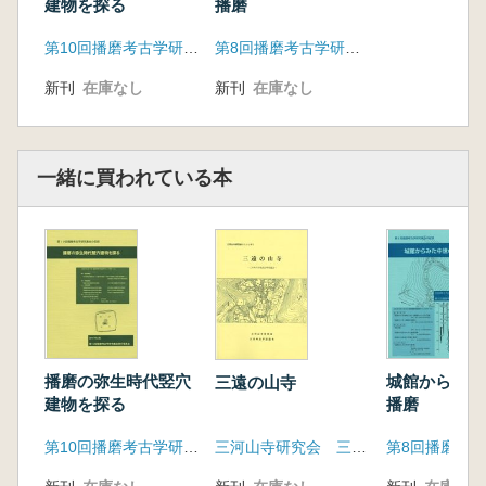
建物を探る
播磨
第10回播磨考古学研究集会実行委員会
第8回播磨考古学研究集会実行委員会
新刊
在庫なし
新刊
在庫なし
一緒に買われている本
播磨の弥生時代竪穴
城館からみた
三遠の山寺
建物を探る
播磨
第10回播磨考古学研究集会実行委員会
三河山寺研究会 三河考古学談話会