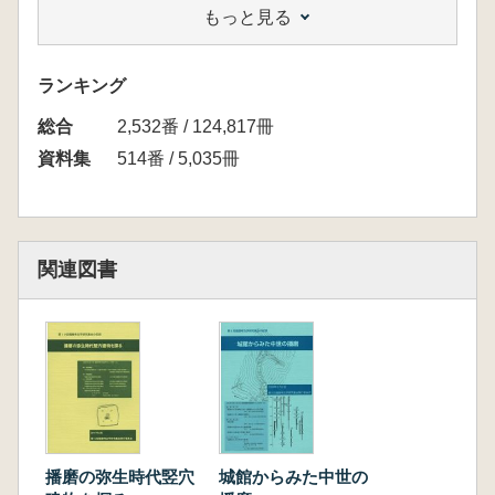
もっと見る
内」 禰宜田 佳男
【報告1】
「播磨の弥生時代石器」 上田健太郎
ランキング
【報告2】
総合
「玉津田中遺跡出土石器の生産と流通」 藤
2,532番 / 124,817冊
田 淳
資料集
514番 / 5,035冊
【報告3】
「大阪湾岸地域における弥生時代の石器生産と
流通」 菅 榮太郎
【資料集成】
関連図書
集成資料図版 ※約450頁
集成資料一覧表 ※約100頁
主要遺跡の石器出土点数表 ※約30頁
※第7回記録集「城館からみた中世の播磨」も
再入荷しました
下記の関連図書をご覧ください
播磨の弥生時代竪穴
城館からみた中世の