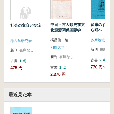
中日・古人類史前文
多摩のすまい
社会の変容と交流
化淵源関係国際学術
ら町へ 発表
研究討論会 柳洲国
橘昌信 編
多摩地域史研
際シンポジューム
考古学研究会
発表要旨
別府大学
新刊
在庫なし
新刊
在庫なし
新刊
在庫なし
古書
2 点
古書
1 点
770 円~
古書
1 点
475 円
2,376 円
最近見た本