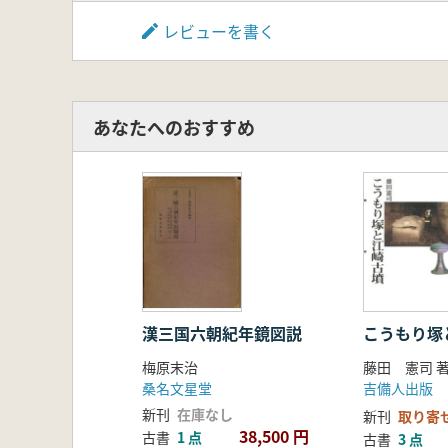
第3節 古墳時代集落の諸類型
第4節 古墳時代集落の性格と特質
レビューを書く
第2章 手工業生産とその背景
第1節 手工業生産の概要
第2節 集落と手工業生産
第3節 手工業生産の変遷と古墳
あなたへのおすすめ
第4節 古墳時代集落の性格と特
結論 古墳時代史のなかの東北
第1節 古墳時代の社会とその変
第2節 倭の国家形成と東北
第3節 民族形成と東北
漢三国六朝紀年鏡図説
こうもり塚
梅原末治
藤田 憲司 
桑名文星堂
吉備人出版
新刊
在庫なし
新刊
取り寄
38,500 円
古書
1 点
古書
3 点