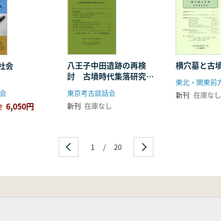
らの分析‐
八王子中田遺跡の再検
横穴墓と古
社会
力の動向
討 古墳時代集落研究の
現状を考える
会
東京考古談話会
新刊
在庫なし
6,050円
新刊
在庫なし
せ
1
/
20
‐
問題点