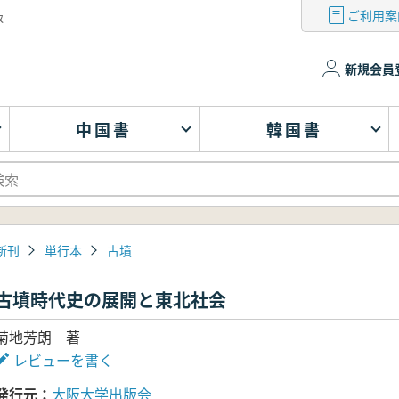
ご利用案
版
新規会員
中国書
韓国書
新刊
単行本
古墳
古墳時代史の展開と東北社会
菊地芳朗 著
レビューを書く
発行元
大阪大学出版会