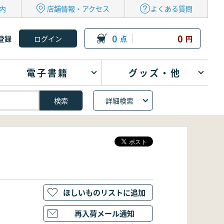
内
店舗情報・アクセス
よくある質問
0
0
登録
点
円
電子書籍
グッズ・他
詳細検索
ほしいものリストに追加
再入荷メール通知