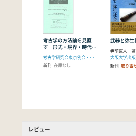
第Ⅱ部 東北の古墳と政治構造
第1章 古墳の地域権力‐会津盆地か
第1節 古墳の分布と規模
第2節 古墳の概要
第3節 古墳からみた会津
考古学の方法論を見直
武器と弥生
第4節 会津盆地における政治権
す 形式・境界・時代
第2章 古墳の変遷と画期
寺前直人 著
予稿集
第1節 古墳の変遷
大阪大学出版
考古学研究会東京例会・石器文化研究会
第2節 古墳の画期
新刊
在庫なし
新刊
取り寄
第3章 東北古墳時代の政治構造
第1節 拠点地域の推移
第2節 古墳からみた政治構造
第3節 政治的動向の契機
第4節 東北の古墳の問題
第Ⅲ部 東北古墳時代の集落と生産
第1章 集落と社会‐その構造と特質
第1節 古墳時代集落研究略史と
レビュー
第2節 古墳時代集落の特徴