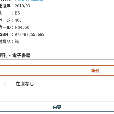
出版年
2010/03
判
B5
ページ
408
六一ID
N04550
ISBN
9784872592689
付属品
箱
新刊・電子書籍
新刊
在庫なし
内容