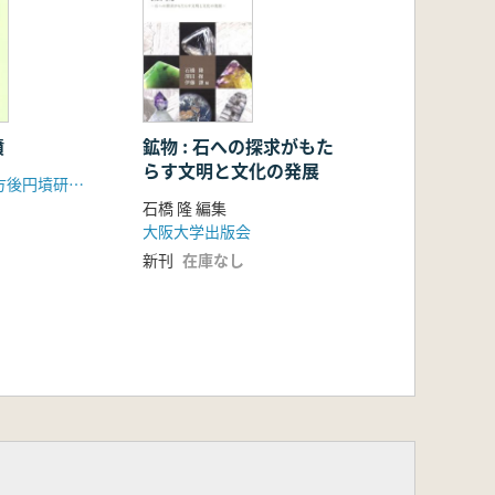
鉱物 : 石への探求がもた
墳
らす文明と文化の発展
東北・関東前方後円墳研究会
石橋 隆 編集
大阪大学出版会
新刊
在庫なし