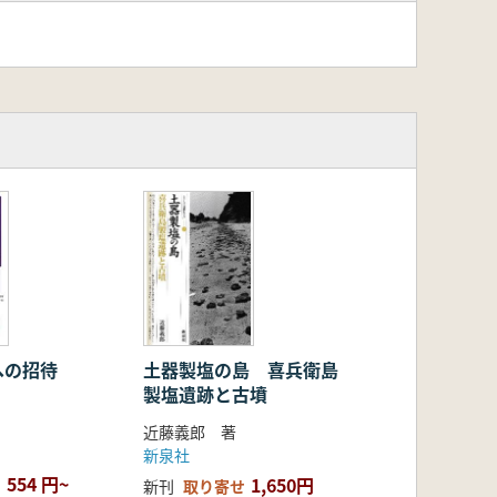
土器製塩の島 喜兵衛島
への招待
製塩遺跡と古墳
近藤義郎 著
新泉社
554 円~
1,650円
新刊
取り寄せ