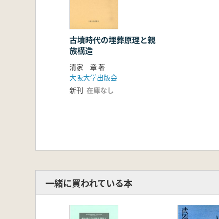
第4節 弥生時代遺跡・中期古墳出
第5節 時期区分とその背景
第2章 金属装たちの出現と変遷
はじめに
古墳時代の埋葬原理と親
族構造
第1節 分類と系譜
第2節 年代と系譜
清家 章 著
第3章 装飾付大刀の系譜とその展開
大阪大学出版会
はじめに
新刊
在庫なし
第1節 圭頭大刀の編年
第2節 装飾付大刀の系譜
第3節 装飾付大刀の展開とその意
第4章 刀剣類の時期区分とその意義
第1節 刀剣類の変遷と系譜
第2節 刀剣類の時期区分とその内
第3節 各期の意義
第4節 他の考古資料との対比
一緒に買われている本
第5章 刀剣類からみた古墳時代史
第1節 刀剣類と古墳時代
第2節 古墳時代の地域間交流