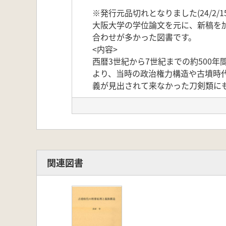
※発行元品切れとなりました(24/2/15
大阪大学の学位論文を元に、新稿を
合わせが多かった図書です。
<内容>
西暦3世紀から7世紀までの約500
より、当時の政治権力構造や古墳時
義が見出されて来なかった刀剣類に
【目次】
第Ⅰ部 刀剣類からみた古墳時代の
序章 刀剣類研究の現状と課題
第1節 刀剣類研究の流れ
第2節 刀剣類の名称と構造
関連図書
第3節 刀剣類研究の課題
第1章 前期古墳出土剣の系譜
第1節 研究略史と問題の所在
第2節 構造の諸例
第3節 前期古墳出土刀剣の構造