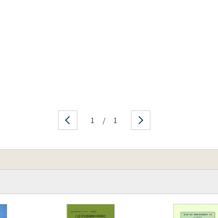
土刀剣類の構造
義
1
/
1
容