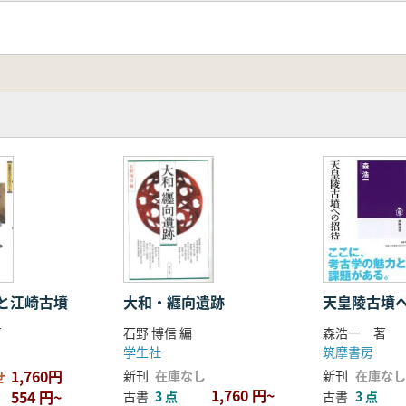
質
化
と江崎古墳
大和・纒向遺跡
天皇陵古墳
著
石野 博信 編
森浩一 著
学生社
筑摩書房
1,760円
新刊
在庫なし
新刊
在庫なし
せ
1,760 円~
554 円~
古書
3 点
古書
3 点