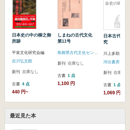
会史の研究
日本史の中の柳之御
しまねの古代文化
日本古代社会
所跡
第11号
究
平泉文化研究会編
島根県古代文化センター
川上多助
吉川弘文館
河出書房
新刊
在庫なし
新刊
在庫なし
新刊
在庫なし
古書
1 点
1,100 円
古書
4 点
古書
1 点
440 円~
1,069 円
最近見た本