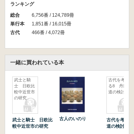
ランキング
総合
6,756番 / 124,789冊
単行本
1,851番 / 16,015冊
古代
466番 / 4,072冊
一緒に買われている本
武士と騎
古代を考え
士 日欧比
る8 丹比
較中近世市
道の検討
の研究
古人のいのり
武士と騎士 日欧比
古代を考える
較中近世市の研究
道の検討