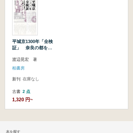
平城京1300年「全検
証」 奈良の都を木
簡からよみ解く
渡辺晃宏 著
柏書房
新刊
在庫なし
古書
2 点
1,320 円~
本を探す