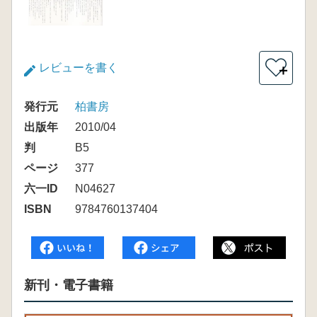
レビューを書く
＋
発行元
柏書房
出版年
2010/04
判
B5
ページ
377
六一ID
N04627
ISBN
9784760137404
新刊・電子書籍