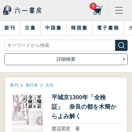
0
新刊
古書
中国書
韓国書
電子書籍
詳細検索
新刊
単行本
古代
平城京1300年「全検
証」 奈良の都を木簡か
らよみ解く
渡辺晃宏 著