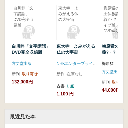
白川静「文
東大寺 よ
梅原猛の浄
字講話」
みがえる仏
土仏教講
DVD完全収
の大宇宙
義?・? ラ
録版
イブ版
DVD4枚
白川静「文字講話」
東大寺 よみがえる
梅原猛の浄土
DVD完全収録版
仏の大宇宙
義?・? ラ
DVD4枚
方丈堂出版
NHKエンタープライズ(日本コロムビア)
梅原猛 監修
方丈堂出版
新刊
取り寄せ
新刊
在庫なし
132,000円
新刊
取り寄せ
古書
1 点
44,000円
1,100 円
最近見た本