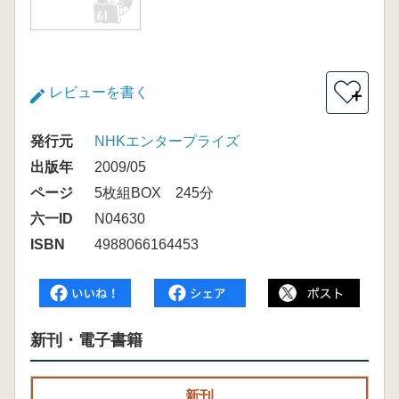
レビューを書く
＋
発行元
NHKエンタープライズ
出版年
2009/05
ページ
5枚組BOX 245分
六一ID
N04630
ISBN
4988066164453
新刊・電子書籍
新刊