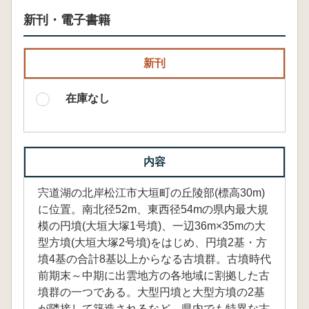
新刊・電子書籍
新刊
在庫なし
内容
宍道湖の北岸松江市大垣町の丘陵部(標高30m)
に位置。南北径52m、東西径54mの県内最大規
模の円墳(大垣大塚1号墳)、一辺36m×35mの大
型方墳(大垣大塚2号墳)をはじめ、円墳2基・方
墳4基の合計8基以上からなる古墳群。古墳時代
前期末～中期に出雲地方の各地域に割拠した古
墳群の一つである。大型円墳と大型方墳の2基
が隣接して築造されるなど、県内でも特異な古