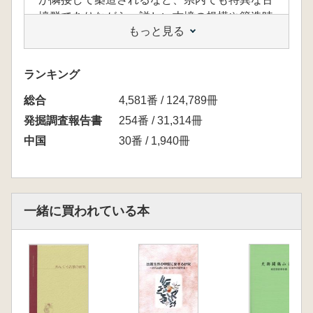
墳群でありながら、詳しい古墳の規模や築造時
もっと見る
期など不明な点が多く、出雲地方の大型円墳と
大型方墳の出現を考える上で重要な古墳群であ
る
ランキング
(報道発表資料用より引用)
総合
4,581番 / 124,789冊
発掘調査報告書
254番 / 31,314冊
中国
30番 / 1,940冊
一緒に買われている本