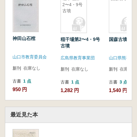
2〜4・9号
古墳
神田山石棺
稲干場第2〜4・9号
国森古墳
古墳
山口市教育委員会
広島県教育事業団
新刊
在庫なし
新刊
在庫なし
新刊
在庫なし
古書
1 点
古書
1 点
古書
3 点
950 円
1,282 円
1,540 円~
最近見た本