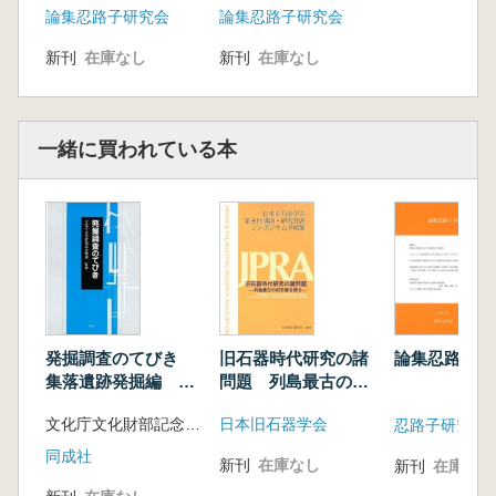
論集忍路子研究会
論集忍路子研究会
石器地点の調査研究
新刊
在庫なし
新刊
在庫なし
一緒に買われている本
発掘調査のてびき
旧石器時代研究の諸
論集忍路子 
集落遺跡発掘編 整
問題 列島最古の旧
理・報告書編
石器を探る
文化庁文化財部記念物課 監修 奈良文化財研究所 編
日本旧石器学会
忍路子研究会
同成社
新刊
在庫なし
新刊
在庫なし