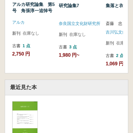
アルカ研究論集 第5
研究論集7
集落と衣食住
号 角張淳一追悼号
アルカ
奈良国立文化財研究所
斎藤 忠 編
吉川弘文館
新刊
在庫なし
新刊
在庫なし
新刊
在庫なし
古書
1 点
古書
3 点
2,750 円
1,980 円~
古書
2 点
1,069 円~
最近見た本