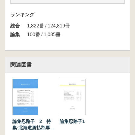
初頭の考古学研究とタケ仮説」
岩瀬彬 橋詰潤 出穂雅実 「日本列島の後期
ランキング
更新世後半における陸生哺乳動物相研究の現状
総合
と課題」
1,822番 / 124,819冊
論集
100番 / 1,085冊
関連図書
論集忍路子 2 特
論集忍路子1
集:北海道勇払郡厚真
町上幌内モイ遺跡旧