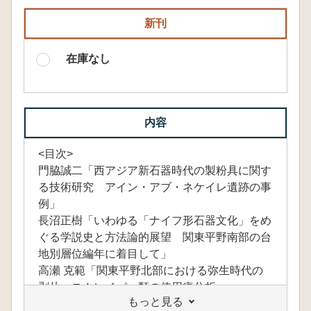
新刊
在庫なし
内容
<目次>
門脇誠二「西アジア新石器時代の製粉具に関す
る技術研究 アイン・アブ・ネケイレ遺跡の事
例」
長沼正樹「いわゆる「ナイフ形石器文化」をめ
ぐる学説史と方法論的展望 関東平野南部の台
地別層位編年に着目して」
高瀬 克範「関東平野北部における弥生時代の
剥片・スクレイパー類の使用痕分析」
もっと見る
山岡拓也「東南アジアにおける更新世～完新世