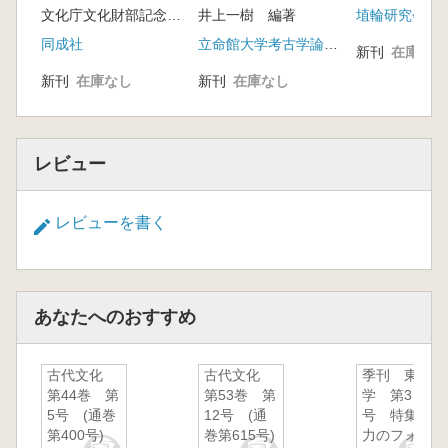
文化庁文化財部記念物課 監修 奈良文化財研究所 編
井上一樹 編著
埴輪研究会
<特別寄稿>
同成社
立命館大学考古学論集刊行会
新刊
在庫なし
千葉県城山一号墳研究の果たした学史的役
新刊
在庫なし
新刊
在庫なし
割-古文研創設のころ 岡安光彦
「東北地方の群集墳造営年代をめぐる諸問
題」 岡安光彦 ※考古学協会での発表要旨
『関東・東北地方の群集墳-造営年代と歴
レビュー
史的意義-』について 内山敏行 ※書き下ろ
し
レビューを書く
文献解題…のようなもの-『日本古代文化
研究』と古文研メンバー 宮代栄一 ※書き
下ろし
あなたへのおすすめ
<古墳文化研究会・第7回研究発表・討論会 発
表要旨>※1987年
古代文化
古代文化
季刊 東北
関東・東北地方の群集墳 造営年代と歴史的意
第44巻 第
第53巻 第
学 第3
義
5号 (通巻
12号 (通
号 特集:暴
「遺物の複合的編年による古墳造営年代の
第400号)
巻第615号)
力のフォー