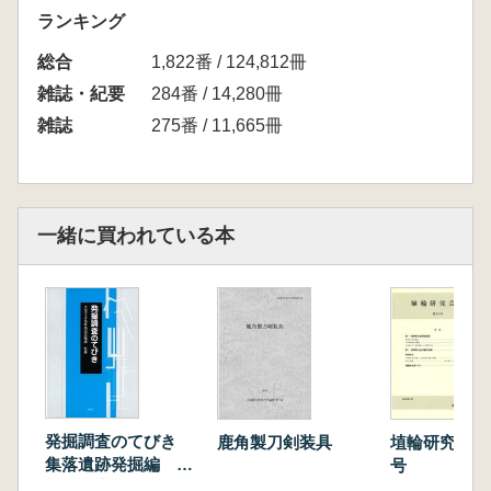
いわゆる「素環の轡」について 環状鏡板付
ランキング
轡の型式学的分析と編年 岡安光彦
総合
1,822番 / 124,812冊
<日本古代文化研究 第2号> 1985.12
雑誌・紀要
284番 / 14,280冊
古墳出土鉾の分類と編年 臼杵 勲
雑誌
275番 / 11,665冊
環状鏡板付轡の規格と多変量解析 岡安光彦
古墳時代の金属製壺鐙 斎藤 弘
<日本古代文化研究 第3号> 1986.12
一緒に買われている本
古墳文化研究のためのプロトコル
古墳時代後期鉄鏃の分類と編年 関 義則
古墳出土鉄刀の多変量解析 臼杵 勲
古墳時代雲珠・辻金具の分類と編年 宮代栄
一
古墳時代の壺鐙の分類と編年 斎藤 弘
終末期の前方後円墳と須恵器 宮下知良
終末期の前方後円墳と飾大刀 滝瀬芳之
発掘調査のてびき
鹿角製刀剣装具
埴輪研究会誌
終末期の前方後円墳と馬具 岡安光彦
集落遺跡発掘編 整
号
終末期の前方後円墳一覧 古墳文化研究会編
理・報告書編