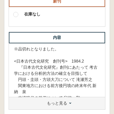
新刊
在庫なし
内容
※品切れとなりました。
<日本古代文化研究 創刊号> 1984.2
『日本古代文化研究』創刊にあたって 考古
学における分析的方法の確立を目指して
円頭・圭頭・方頭大刀について 滝瀬芳之
関東地方における前方後円墳の終末年代 新
納 泉
古墳時代の鉄刀について 臼杵 勲
もっと見る
銀杏葉の分類と編年について 斎藤 弘
須恵器瓶類について 宮下知良