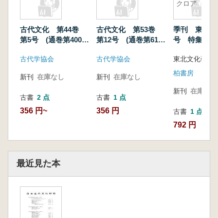
推定法について」 岡安光彦
クロア
「遺物編年の現段階」 武器 臼杵 勲・
関 義則・滝瀬芳之
古代文化 第44巻
古代文化 第53巻
季刊 東北学
武具 内山敏行
第5号 (通巻第400
第12号 (通巻第615
号 特集:暴
馬具 岡安光彦・斎藤 弘・宮代栄一
号)
号)
ークロア
「方頭大刀を中心にした刀装具の編年と東
古代学協会
古代学協会
北地方古墳の年代」 滝瀬芳之
柏書房
新刊
在庫なし
新刊
在庫なし
「北関東における群集墳造営の契機につい
新刊
在庫なし
て」 斎藤 弘
古書
2 点
古書
1 点
「北武蔵における群集墳造営の画期と諸類
356 円~
356 円
古書
1 点
型」 関 義則
792 円
「四ッ塚古墳群と色麻古墳群―横穴式石室
の検討―」 小林広和
「東国における群集墳造営の画期とその歴
最近見た本
史的意義」 岡安光彦