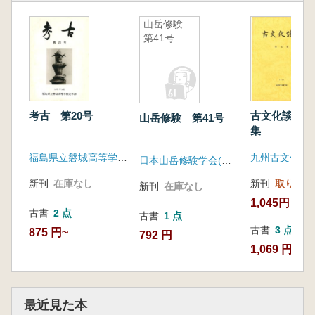
山岳修験
第41号
考古 第20号
古文化談叢 
山岳修験 第41号
集
福島県立磐城高等学校史学部
九州古文化研
日本山岳修験学会(岩田書院)
新刊
在庫なし
新刊
取り寄せ
新刊
在庫なし
1,045円
古書
2 点
古書
1 点
古書
3 点
875 円~
792 円
1,069 円~
最近見た本