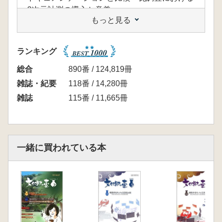
3次元計測の導入と意義
もっと見る
特殊光撮影による非接触調査 光学的反応を利
用した文化財調査報の実例
3次元ベクトル変位観測法
ランキング
ハギア・ソフィア大聖堂モザイクの現状記録と
材料・技術考察
総合
890番 / 124,819冊
・展望
雑誌・紀要
118番 / 14,280冊
埋蔵文化財保存活用整備事業費による埋蔵文化
雑誌
115番 / 11,665冊
財洗浄設備の整備事例
いよいよ柱穴がみえてきた 発掘調査補助手段
としての文化財探査
・展示の壺
一緒に買われている本
・文化財のための小道具
3Dデジカメ