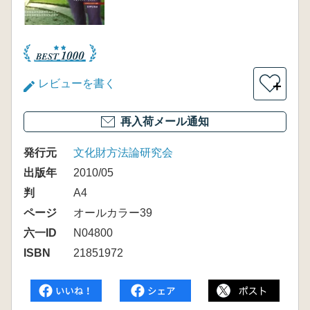
レビューを書く
＋
再入荷メール通知
発行元
文化財方法論研究会
出版年
2010/05
判
A4
ページ
オールカラー39
六一ID
N04800
ISBN
21851972