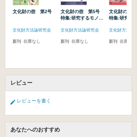
文化財の壺 第2号
文化財の壺 第5号
文化財の壺
特集:研究するモノに
特集:研究す
三次元を 2
三次元を Sf
文化財方法論研究会
文化財方法論研究会
文化財方法論
SfM/MVSを用いた考
を用いた考古
古資料計測
測
新刊
在庫なし
新刊
在庫なし
新刊
在庫なし
レビュー
レビューを書く
あなたへのおすすめ