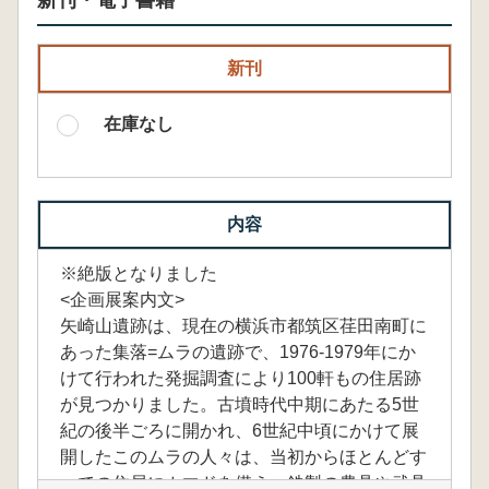
新刊・電子書籍
新刊
在庫なし
内容
※絶版となりました
<企画展案内文>
矢崎山遺跡は、現在の横浜市都筑区荏田南町に
あった集落=ムラの遺跡で、1976-1979年にか
けて行われた発掘調査により100軒もの住居跡
が見つかりました。古墳時代中期にあたる5世
紀の後半ごろに開かれ、6世紀中頃にかけて展
開したこのムラの人々は、当初からほとんどす
べての住居にカマドを備え、鉄製の農具や武具