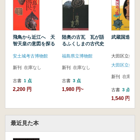
陸奥の古瓦 瓦が語
飛鳥から近江へ 天
武蔵国造の乱
るふくしまの古代史
智天皇の意図を探る
福島県立博物館
安土城考古博物館
大田区立郷土
新刊
在庫なし
新刊
在庫なし
新刊
在庫なし
古書
3 点
古書
1 点
1,980 円~
2,200 円
古書
3 点
1,540 円~
最近見た本