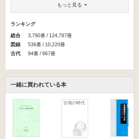
もっと見る
を製作する鍛冶技術を有し、高級陶器である初
期須恵器をたずさえ、子持勾玉・石製模造品な
ど当時盛行していたマツリの道具を用いていま
ランキング
した。
総合
矢崎山ムラの人々がもっていたカマドや須恵器
3,790番 / 124,787冊
は、朝鮮半島からの渡来人を介して西日本に伝
図録
536番 / 10,220冊
わったばかりの新しい生活文化・技術で同時期
古代
94番 / 967冊
の関東地方ではまだ珍しいものでした。カマド
の導入は“古墳時代の台所革命”と呼ばれ、人々
の暮らしを大きく変えました。
矢崎山ムラに見られるような新しい生活文化・
一緒に買われている本
技術は、外交を主導する倭国王や有力首長たち
との交流を通じて各地域にもたらされたものと
みられます。展覧会では、このような注目すべ
古墳の時代
き要素をそなえた矢崎山ムラの暮らしの実相に
迫るとともに、5世紀後半の関東地方において
開発を主導し古墳を築いた首長たちの動向につ
いて探ります。