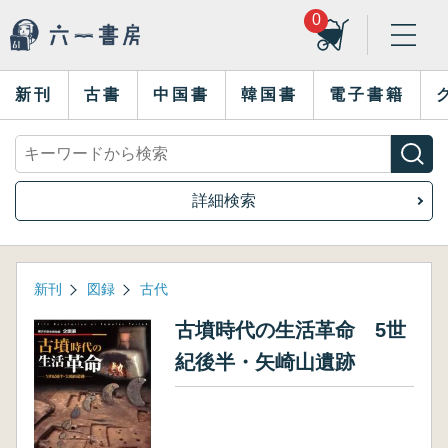
0
新刊
古書
中国書
韓国書
電子書籍
詳細検索
新刊
図録
古代
古墳時代の生活革命 5世
紀後半・矢崎山遺跡