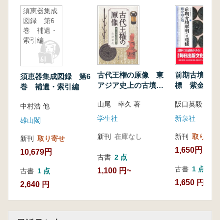
須恵器集成
図録 第6
巻 補遺・
索引編
古代王権の原像 東
前期古墳解明
須恵器集成図録 第6
アジア史上の古墳時
標 紫金山古
巻 補遺・索引編
代
山尾 幸久 著
阪口英毅 著
中村浩 他
学生社
新泉社
雄山閣
新刊
在庫なし
新刊
取り寄せ
新刊
取り寄せ
1,650円
10,679円
古書
2 点
古書
1 点
1,100 円~
古書
1 点
1,650 円
2,640 円