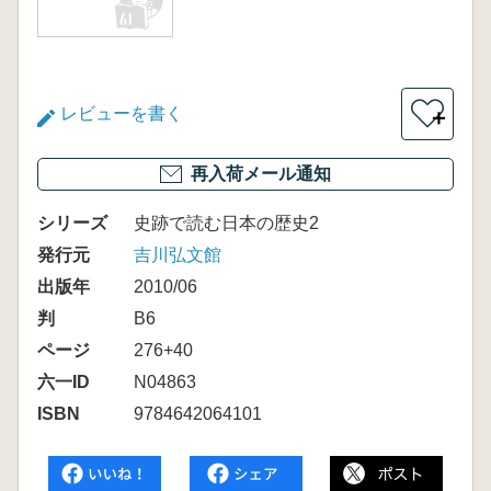
レビューを書く
＋
再入荷メール通知
シリーズ
史跡で読む日本の歴史2
発行元
吉川弘文館
出版年
2010/06
判
B6
ページ
276+40
六一ID
N04863
ISBN
9784642064101