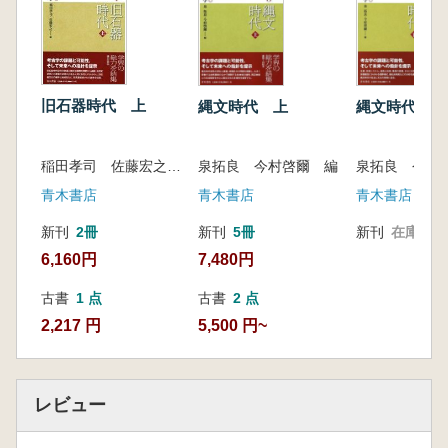
旧石器時代 上
縄文時代 上
縄文時代 下
稲田孝司 佐藤宏之 編
泉拓良 今村啓爾 編
泉拓良 今村
青木書店
青木書店
青木書店
新刊
2冊
新刊
5冊
新刊
在庫なし
6,160円
7,480円
古書
1 点
古書
2 点
2,217 円
5,500 円~
レビュー