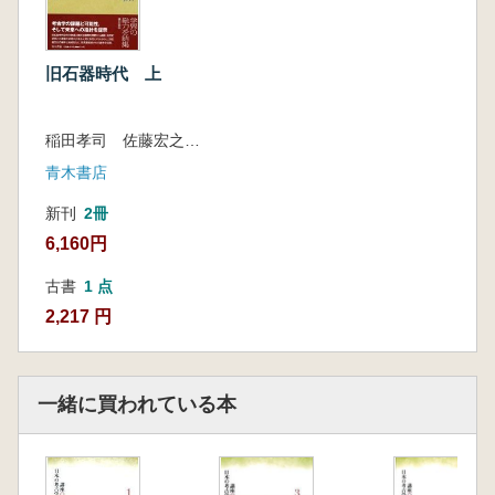
東南アジア・南中国の旧石器時代 西村 昌也
オーストラリア・オセアニアの旧石器文化 石
村 智
旧石器時代 上
東アジアにおける後期旧石器文化の成立 松
藤 和人
稲田孝司 佐藤宏之 編
青木書店
新刊
2冊
6,160円
古書
1 点
2,217 円
一緒に買われている本