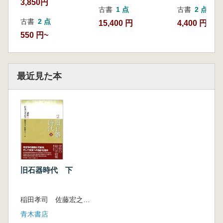
3,850円
古書
1 点
古書
2 点
古書
2 点
15,400 円
4,400 円~
550 円~
最近見た本
旧石器時代 下
稲田孝司 佐藤宏之 編
青木書店