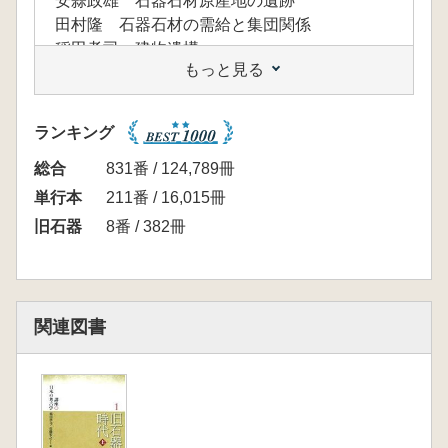
安蒜政雄 石器石材原産地の遺跡
田村隆 石器石材の需給と集団関係
稲田孝司 建物遺構
もっと見る
保坂康夫 礫群
陥し穴猟 佐藤 宏之
装飾品と顔料 長沼 孝
ランキング
第4章 旧石器時代の文化と集団 橋本勝雄
ナイフ形石器文化前半期の居住様式 鈴木次郎
総合
831番 / 124,789冊
ナイフ形石器文化後半期の居住様式
単行本
211番 / 16,015冊
尖頭器石器群 白石浩之
旧石器
8番 / 382冊
細石刃石器群 本州・四国 堤隆
神子柴文化 移行期としての文化 栗島義明
九州の旧石器・縄文移行過程 宮田栄二
旧石器時代集団の行動生態論研究 佐藤宏之
関連図書
旧石器時代社会の理論研究 安斎正人
第5章 周辺地域の旧石器文化と日本列島
ロシアの旧石器文化 木村 英明
中国の旧石器文化 加藤 真二
朝鮮半島の旧石器文化 小畑 弘己