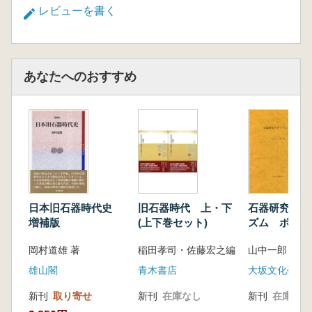
レビューを書く
あなたへのおすすめ
日本旧石器時代史
旧石器時代 上・下
石器研究のダ
増補版
(上下巻セット)
ズム ボルド
の革新のため
岡村道雄 著
稲田孝司・佐藤宏之編
山中一郎
雄山閣
青木書店
大坂文化研究
新刊
取り寄せ
新刊
在庫なし
新刊
在庫なし