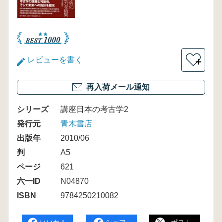
レビューを書く
＋
再入荷メール通知
シリーズ
講座日本の考古学2
発行元
青木書店
出版年
2010/06
判
A5
ページ
621
六一ID
N04870
ISBN
9784250210082