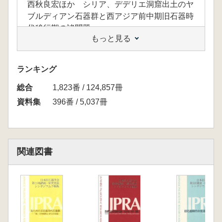
西秋良宏ほか シリア、デデリエ洞窟出土のヤ
ブルディアン石器群と西アジア前中期旧石器時
代移行期の諸問題
もっと見る
<ポスターセッション>
工藤雄一郎 日本列島における土器出現期の較
正年代について IntCal04とIntCal09の違い
ランキング
下岡順直ほか 中国泥河湾盆地の旧石器遺跡に
総合
おけるOSLと14C年代測定による大同湖(古泥
1,823番 / 124,857冊
河湾湖)の消滅と桑干河の出現の年代に関する
資料集
396番 / 5,037冊
予察
岩瀬 彬ほか 杉久保型ナイフ形石器の使用痕
分析:上ノ原遺跡(第5次・県道地点)の資料を対
象に
関連図書
黒田篤史ほか 金取遺跡周辺分布調査報告
村崎孝宏ほか 瀬田池ノ原遺跡における後期旧
石器時代の調査成果について
中村雄紀 柏峠産黒曜石の利用形態と石器製作
の制限要因
山岡拓也ほか 「台形様石器」の使用痕