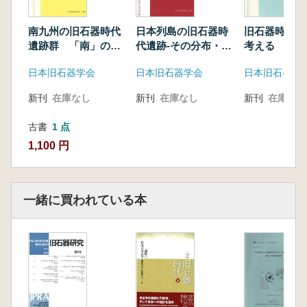
及川 穣ほか 長野県・鷹山遺跡群星糞峠黒耀
石採掘址の研究-黒耀石地下採掘活動の起源を
南九州の旧石器時代
日本列島の旧石器時
旧石器時代の
さぐるために-
遺跡群 「南」の地
代遺跡-その分布・年
考える
域性と文化の交錯
代・環境-
大塚宜明ほか 千葉県東林跡遺跡の報告
日本旧石器学会
日本旧石器学会
日本旧石器学
<シンポジウム>
旧石器時代研究の諸問題-列島最古の旧石器を
新刊
在庫なし
新刊
在庫なし
新刊
在庫なし
探る-
基調講演 日本列島における前期・中期旧石器
古書
1 点
時代研究史 安蒜政雄
1,100 円
趣旨説明
基調報告
1. 石器の認定をめぐる諸問題 山岡拓也
一緒に買われている本
2. 40ka以前の遺跡と石器群をめぐる諸問題 島
田和高
3. 石器製作技術からみた最古の旧石器の諸問題
長井謙治
4. 後期旧石器時代初頭石器群からみた最古の旧
石器の諸問題 諏訪間順