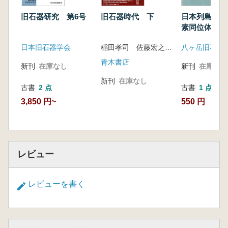
5. 東アジアの中における前期旧石器の諸問題
松藤和人
日本列島にお
旧石器時代 下
旧石器研究 第6号
6. 九州地方における最古の旧石器の諸問題 鎌
素同位体ステ
田洋昭
古環境と現代
稲田孝司 佐藤宏之 編
日本旧石器学会
動の起源
<誌上報告>
岩手県金取遺跡
青木書店
新刊
在庫なし
新刊
在庫なし
山形県富山遺跡
新刊
在庫なし
長野県野尻湖立ヶ鼻遺跡
古書
1 点
古書
2 点
長野県竹佐中原遺跡
550 円
3,850 円~
長野県石子原遺跡
静岡県ヌタブラ遺跡
レビュー
レビューを書く