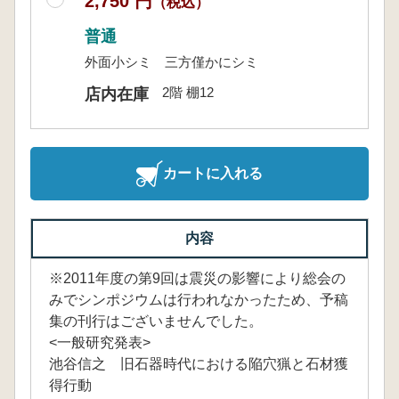
2,750 円
（税込）
普通
外面小シミ 三方僅かにシミ
2階 棚12
店内在庫
カートに入れる
内容
※2011年度の第9回は震災の影響により総会の
みでシンポジウムは行われなかったため、予稿
集の刊行はございませんでした。
<一般研究発表>
池谷信之 旧石器時代における陥穴猟と石材獲
得行動