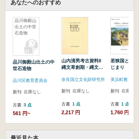
あなたへのおすすめ
品川御殿山
出土の中世
石造物
山内清男考古資料8
若狭国と三方
品川御殿山出土の中
縄文草創期・縄文後
じまり 若狭
世石造物
晩期・瓦塼資料
社会のあり方
奈良国立文化財研究所
美浜町教育委
える
品川区教育委員会
新刊
在庫なし
新刊
在庫なし
新刊
在庫なし
古書
1 点
古書
1 点
古書
3 点
2,217 円
1,760 円
561 円~
最近見た本