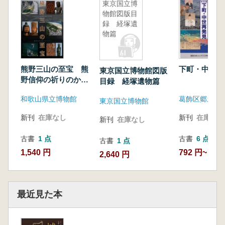
東京国立博
物館図版目
録 経塚遺
物篇
熊野三山の至宝 熊
下町・中世再
東京国立博物館図版
野信仰の祈りのかた
目録 経塚遺物篇
ち
和歌山県立博物館
東京国立博物館
新刊
在庫なし
新刊
在庫なし
新刊
在庫なし
古書
1 点
古書
6 点
古書
1 点
1,540 円
792 円~
2,640 円
最近見た本