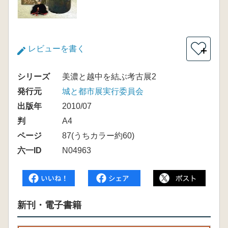
レビューを書く
＋
シリーズ
美濃と越中を結ぶ考古展2
発行元
城と都市展実行委員会
出版年
2010/07
判
A4
ページ
87(うちカラー約60)
六一ID
N04963
新刊・電子書籍