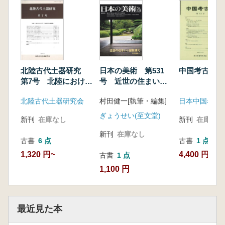
北陸古代土器研究
日本の美術 第531
中国考古学 
第7号 北陸における
号 近世の住まいと
10・11世紀代の土器
屋敷構え
北陸古代土器研究会
村田健一[執筆・編集]
日本中国考古
様相
ぎょうせい(至文堂)
新刊
在庫なし
新刊
在庫なし
新刊
在庫なし
古書
6 点
古書
1 点
1,320 円~
4,400 円
古書
1 点
1,100 円
最近見た本