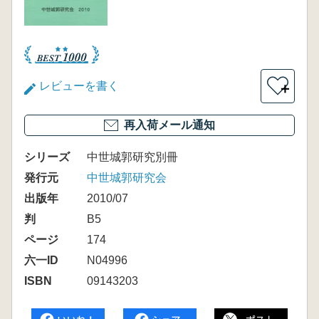
レビューを書く
＋
再入荷メール通知
シリーズ
中世城郭研究別冊
発行元
中世城郭研究会
出版年
2010/07
判
B5
ページ
174
六一ID
N04996
ISBN
09143203