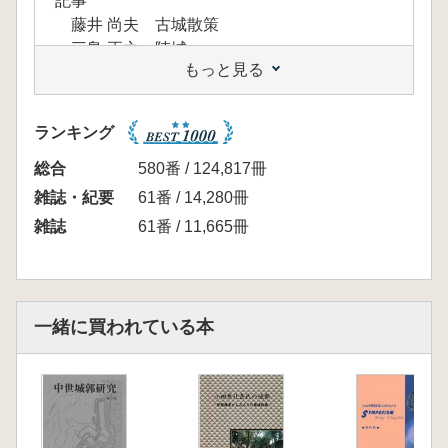
記事
藤井 尚夫 古城散策
三島 正之 陣城
もっと見る
本田 昇 中世城郭をどう見るか
ランキング
総合
580番 / 124,817冊
雑誌・紀要
61番 / 14,280冊
雑誌
61番 / 11,665冊
一緒に買われている本