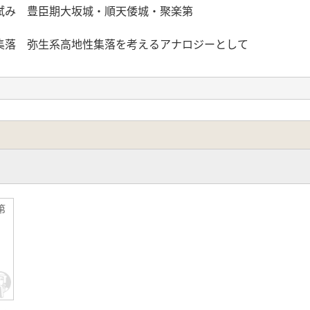
試み 豊臣期大坂城・順天倭城・聚楽第
 緩慢な低い切岸
集落 弥生系高地性集落を考えるアナロジーとして
第