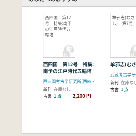
西四国 第12
牟邪志(むさ
号 特集:南予
し) 第7号
の江戸時代五
輪塔
西四国 第12号 特集:
牟邪志(むさ
南予の江戸時代五輪塔
武蔵考古学研
西四国考古学研究所(西四国郷土研究会)
新刊
在庫な
新刊
在庫なし
古書
1 点
2,200 円
古書
1 点