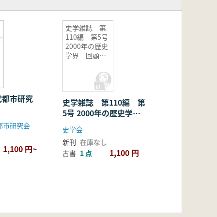
史学雑誌 第
110編 第5号
2000年の歴史
学界 回顧と
展望
代都市研究
史学雑誌 第110編 第
5号 2000年の歴史学
界 回顧と展望
都市研究会
史学会
新刊
在庫なし
1,100 円~
1,100 円
古書
1 点