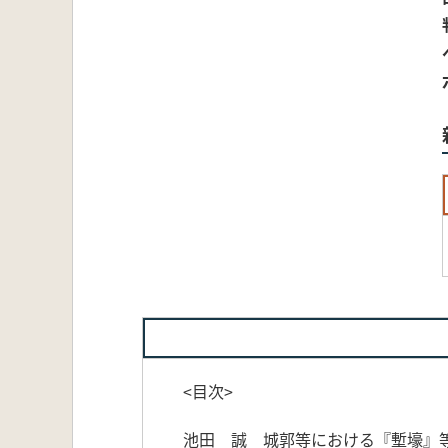
<目次>
池田 誠 城郭等における『