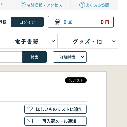
内
店舗情報・アクセス
よくある質問
0
0
登録
点
円
電子書籍
グッズ・他
詳細検索
ほしいものリストに追加
再入荷メール通知