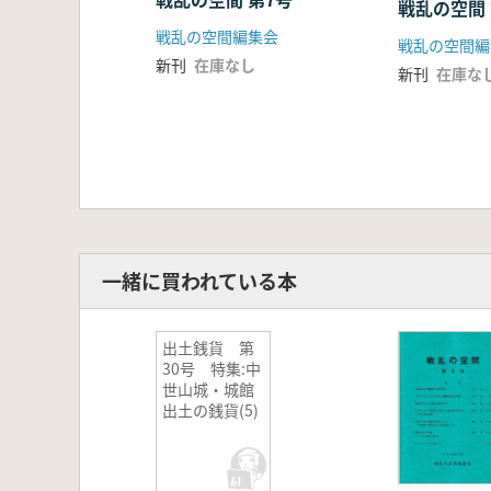
戦乱の空間 
戦乱の空間編集会
戦乱の空間編
新刊
在庫なし
新刊
在庫な
一緒に買われている本
出土銭貨 第
30号 特集:中
世山城・城館
出土の銭貨(5)