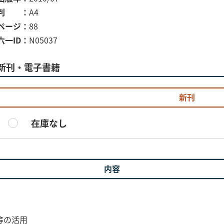
判
A4
ページ
88
六一ID
N05037
新刊・電子書籍
新刊
在庫なし
内容
塹壕』等の活用