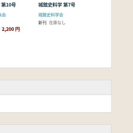
第10号
城館史料学 第7号
集会
城館史料学会
新刊
在庫なし
2,200 円