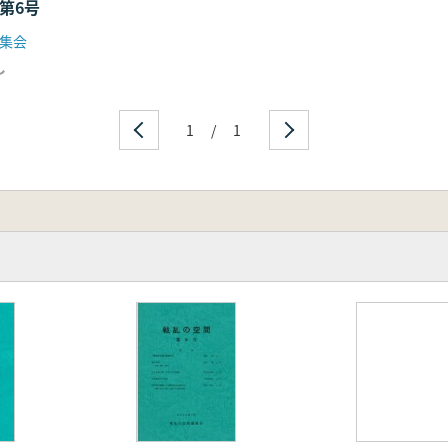
第6号
集会
し
1
/
1