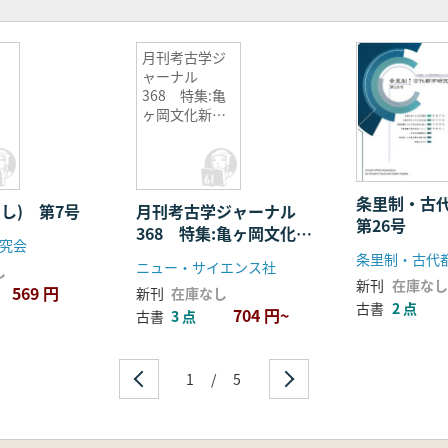
月刊考古学ジ
ャーナル
368 特集:亀
ヶ岡文化新視
点
条里制・古
し) 第7号
月刊考古学ジャーナル
第26号
368 特集:亀ヶ岡文化新
究会
視点
条里制・古代
ニュー・サイエンス社
し
新刊
在庫なし
569 円
新刊
在庫なし
古書
2 点
704 円~
古書
3 点
1
/
5