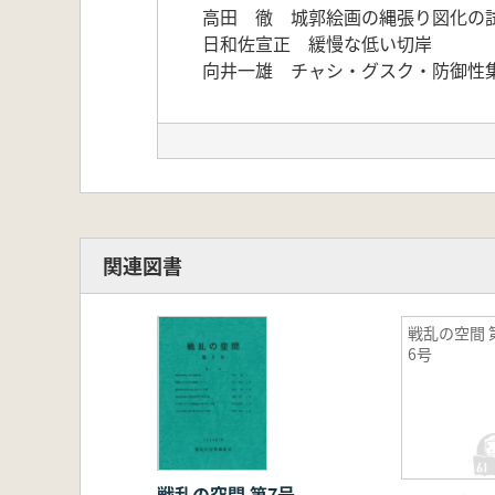
高田 徹 城郭絵画の縄張り図化の
日和佐宣正
向井一雄 チャシ・グスク・防御性
関連図書
戦乱の空間 
6号
戦乱の空間 第7号