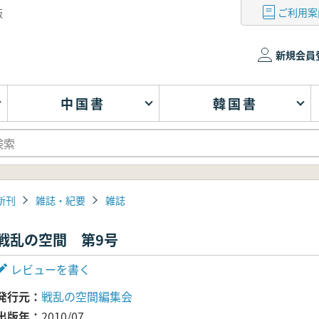
ご利用案
版
新規会員
中国書
韓国書
新刊
雑誌・紀要
雑誌
戦乱の空間 第9号
レビューを書く
発行元
戦乱の空間編集会
出版年
2010/07