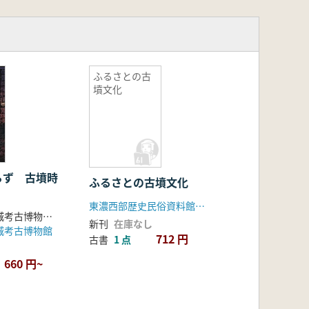
ふるさとの古
墳文化
らず 古墳時
ふるさとの古墳文化
東濃西部歴史民俗資料館 瑞浪陶磁資料館
滋賀県立安土城考古博物館 編
新刊
在庫なし
城考古博物館
712 円
古書
1 点
660 円~