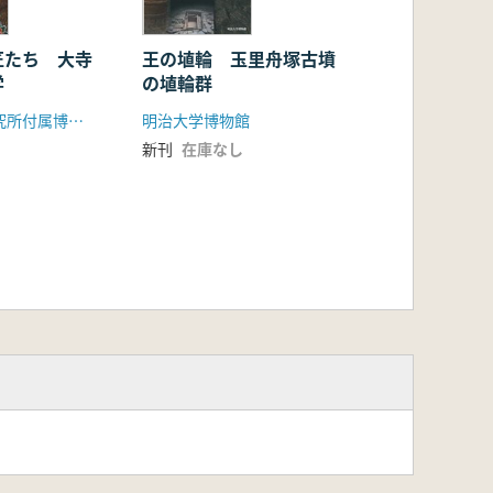
匠たち 大寺
王の埴輪 玉里舟塚古墳
学
の埴輪群
橿原考古学研究所付属博物館
明治大学博物館
新刊
在庫なし