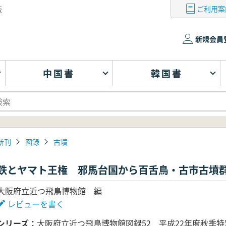
ご利用案
版
新規会員
中国書
韓国書
新刊
図録
古墳
鉄とヤマト王権 邪馬台国から百舌鳥・古市古墳
大阪府立近つ飛鳥博物館 編
レビューを書く
シリーズ
大阪府立近つ飛鳥博物館図録52 平成22年度秋季特