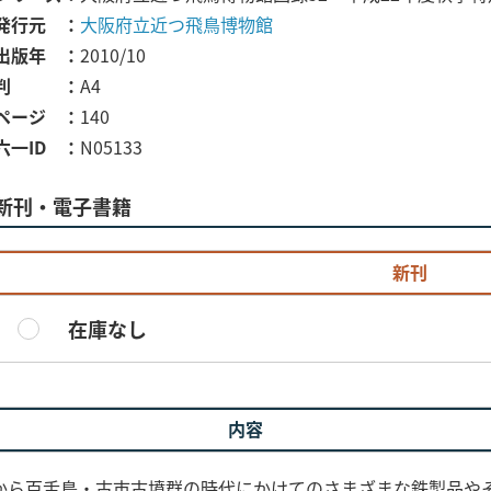
発行元
大阪府立近つ飛鳥博物館
出版年
2010/10
判
A4
ページ
140
六一ID
N05133
新刊・電子書籍
新刊
在庫なし
内容
から百舌鳥・古市古墳群の時代にかけてのさまざまな鉄製品や