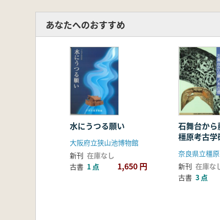
あなたへのおすすめ
水にうつる願い
石舞台か
橿原考古学
大阪府立狭山池博物館
年記念特別
新刊
在庫なし
1,650 円
新刊
在庫な
古書
1 点
古書
3 点