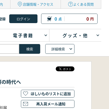
内
店舗情報・アクセス
よくある質問
0
0
登録
点
円
電子書籍
グッズ・他
詳細検索
群の時代へ
ほしいものリストに追加
再入荷メール通知
別展