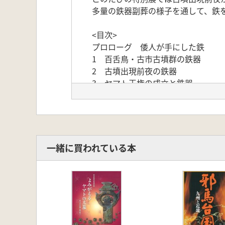
多量の鉄器副葬の様子を通して、鉄を
<目次>
プロローグ 倭人が手にした鉄
1 百舌鳥・古市古墳群の鉄器
2 古墳出現前夜の鉄器
3 ヤマト王権の成立と鉄器
4 鍛冶集落の展開と鉄器の普及
一緒に買われている本