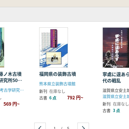
ら藤ノ木古墳
福岡県の装飾古墳
寧處に遑あ
研究所50周
代の戦乱
熊本県立装飾古墳館
展
奈良県立橿原考古学研究所附属博物館
新刊
在庫なし
滋賀県立安土
792 円~
し
古書
6 点
569 円~
新刊
在庫なし
古書
3 点
1
/
5