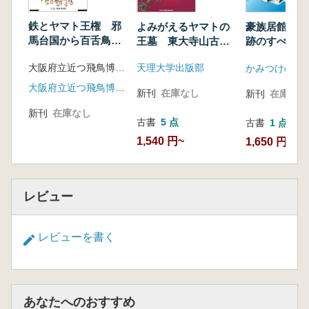
鉄とヤマト王権 邪
よみがえるヤマトの
豪族居館三ツ
馬台国から百舌鳥・
王墓 東大寺山古墳
跡のすべて 
古市古墳群の時代へ
と謎の鉄刀
を総覧する
大阪府立近つ飛鳥博物館 編
天理大学出版部
かみつけの里
大阪府立近つ飛鳥博物館
新刊
在庫なし
新刊
在庫なし
新刊
在庫なし
古書
5 点
古書
1 点
1,540 円~
1,650 円
レビュー
レビューを書く
あなたへのおすすめ