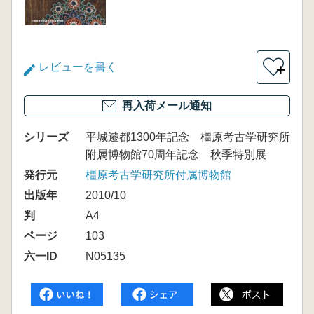
レビューを書く
＋
再入荷メール通知
シリーズ
平城遷都1300年記念 橿原考古学研究所
附属博物館70周年記念 秋季特別展
発行元
橿原考古学研究所付属博物館
出版年
2010/10
判
A4
ページ
103
六一ID
N05135