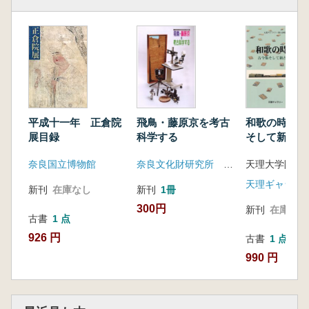
飛鳥・藤原京を考古
和歌の時代 :
平成十一年 正倉院
科学する
そして新古今
展目録
奈良文化財研究所 飛鳥資料館
奈良国立博物館
天理ギャラリ
新刊
1冊
新刊
在庫なし
300円
新刊
在庫なし
古書
1 点
926 円
古書
1 点
990 円