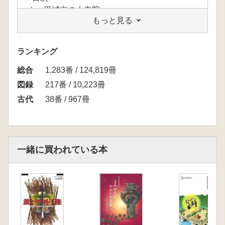
Ⅰ 平城京の大寺院
もっと見る
Ⅱ 奈良時代の匠たち
Ⅲ 絵図にみる奈良時代の伽藍
考論偏
ランキング
資料編
総合
1,283番 / 124,819冊
図録
217番 / 10,223冊
古代
38番 / 967冊
一緒に買われている本