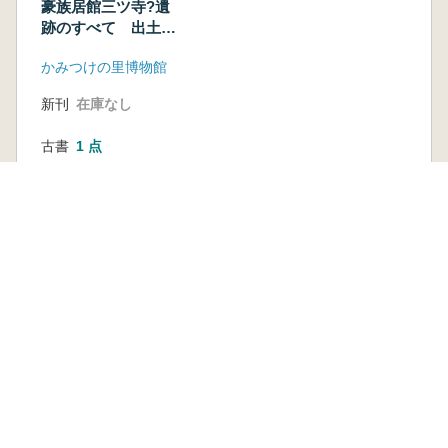
豪族居館三ツ寺?遺
跡のすべて 出土品
を総覧する
かみつけの里博物館
新刊
在庫なし
古書
1 点
1,650 円
本を探す
六一書房の本
ランキング
特価図書
特集