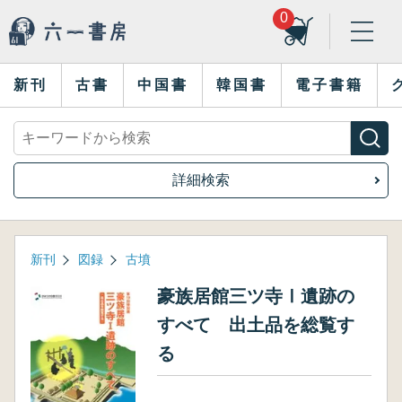
0
新刊
古書
中国書
韓国書
電子書籍
詳細検索
新刊
図録
古墳
豪族居館三ツ寺Ⅰ遺跡の
すべて 出土品を総覧す
る