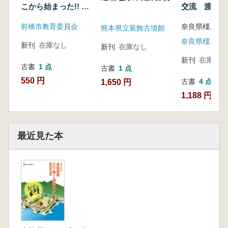
こから始まった!! 朝
交流 渡来人
倉・広瀬古墳群
跡
前橋市教育委員会
熊本県立装飾古墳館
新刊
在庫なし
新刊
在庫なし
新刊
在庫なし
古書
1 点
古書
1 点
550 円
古書
4 点
1,650 円
1,188 円~
最近見た本