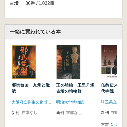
古墳
80番 / 1,032冊
一緒に買われている本
邪馬台国 九州と近
王の埴輪 玉里舟塚
仏教伝来 埼
畿
古墳の埴輪群
代寺院
大阪府立弥生文化博物館 九州国立博物館
明治大学博物館
新刊
在庫なし
新刊
在庫なし
新刊
在庫なし
古書
1 点