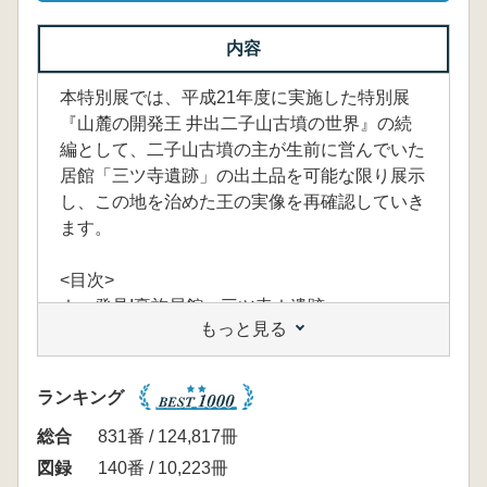
内容
本特別展では、平成21年度に実施した特別展
『山麓の開発王 井出二子山古墳の世界』の続
編として、二子山古墳の主が生前に営んでいた
居館「三ツ寺遺跡」の出土品を可能な限り展示
し、この地を治めた王の実像を再確認していき
ます。
<目次>
Ⅰ 発見!豪族居館 三ツ寺Ⅰ遺跡
もっと見る
Ⅱ 館の変遷
Ⅲ 豊富な出土品
Ⅳ 館廃絶後も続く集落と祭祀
ランキング
Ⅴ 論考集
総合
831番 / 124,817冊
図録
140番 / 10,223冊