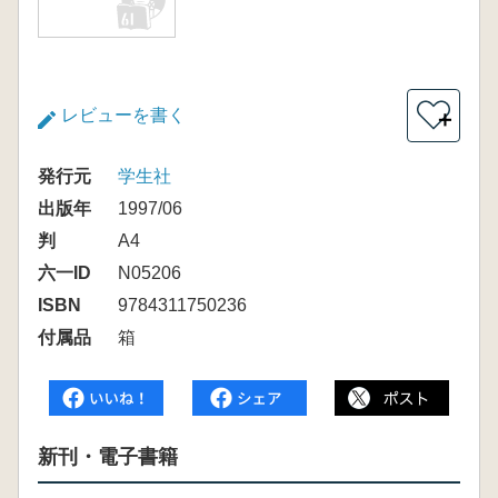
レビューを書く
＋
発行元
学生社
出版年
1997/06
判
A4
六一ID
N05206
ISBN
9784311750236
付属品
箱
新刊・電子書籍