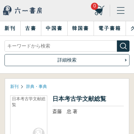
0
新刊
古書
中国書
韓国書
電子書籍
詳細検索
新刊
辞典・事典
日本考古学文献総覧
日本考古学文献総
覧
斎藤 忠 著