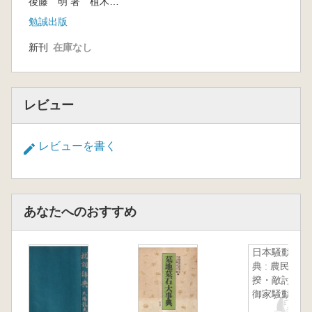
後藤 明 著 植木 武 編
勉誠出版
新刊
在庫なし
レビュー
レビューを書く
あなたへのおすすめ
日本騒動事
典 : 農民一
揆・敵討・
御家騒動