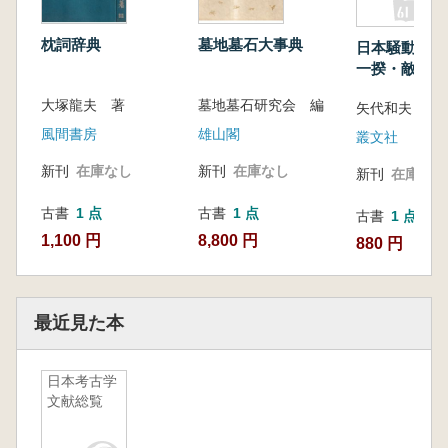
枕詞辞典
墓地墓石大事典
日本騒動事典 
一揆・敵討・
動
大塚龍夫 著
墓地墓石研究会 編
矢代和夫 [ほか
風間書房
雄山閣
叢文社
新刊
在庫なし
新刊
在庫なし
新刊
在庫なし
古書
1 点
古書
1 点
古書
1 点
1,100 円
8,800 円
880 円
最近見た本
日本考古学
文献総覧