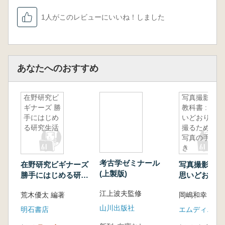
1人がこのレビューにいいね！しました
あなたへのおすすめ
在野研究ビ
写真撮影の
ギナーズ 勝
教科書 : 思
手にはじめ
いどおりに
る研究生活
撮るための
写真の手引
き
考古学ゼミナール
在野研究ビギナーズ
写真撮影の教科
(上製版)
勝手にはじめる研究
思いどおりに
生活
めの写真の手
江上波夫監修
荒木優太 編著
岡嶋和幸 著
山川出版社
明石書店