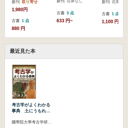
新刊
在庫なし
新刊
取り寄せ
新刊
在庫なし
1,980円
古書
3 点
古書
1 点
633 円~
古書
1 点
1,100 円
880 円
最近見た本
考古学がよくわかる
事典 土にうもれた
歴史をさぐる! 発掘
國學院大學考古学研究室 編
の方法から遺物の見