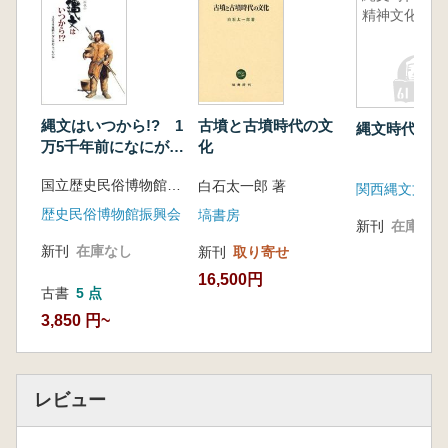
精神文化
縄文はいつから!? 1
古墳と古墳時代の文
縄文時代の精
万5千年前になにがお
化
こったのか
国立歴史民俗博物館 編
白石太一郎 著
関西縄文文化
歴史民俗博物館振興会
塙書房
新刊
在庫なし
新刊
在庫なし
新刊
取り寄せ
16,500円
古書
5 点
3,850 円~
レビュー