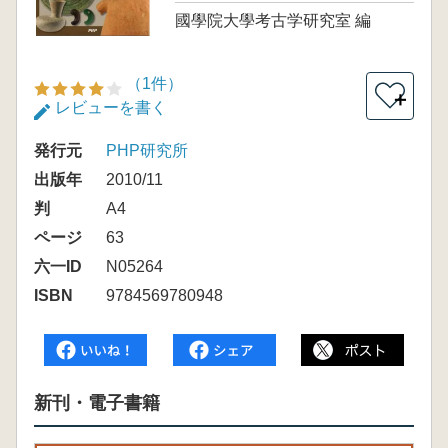
國學院大學考古学研究室 編
（1件）
＋
レビューを書く
発行元
PHP研究所
出版年
2010/11
判
A4
ページ
63
六一ID
N05264
ISBN
9784569780948
新刊・電子書籍