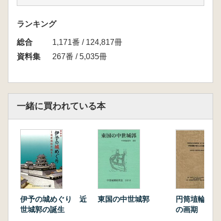
ば、「総構」「障子堀」の敷設も小田原北条氏
より広まったとの説があり、小田原北条氏配下
ランキング
の石工は徳川氏に厚く迎遇され、江戸城築城に
総合
際して活躍しました。
1,171番 / 124,817冊
そして今年、小田原城で初めての小田原北条
資料集
267番 / 5,035冊
氏時代の石垣が検出されました。この石垣の検
出は、「土の城」ともいわれる小田原城の性格
を考えるとともに、小田原北条氏の築城・土木
技術を再考する大変重要な成果となりました。
一緒に買われている本
近年の発掘調査では、関東各地で戦国時代の
石垣が確認されている状況もあり、これら関東
諸城の発掘調査事例を取り上げ、小田原北条氏
の城造り・都市造りをテーマに考古学的に小田
原北条氏の築城技術を考えてみたいと思いま
す。(研究会パンフレットより)
<目次>
萩原三雄 戦国期東国の築城技術
伊予の城めぐり 近
東国の中世城郭
円筒埴輪の導
佐々木健策【事例報告1】小田原本城にみる築
世城郭の誕生
の画期 発表
集・前期古墳
城技術