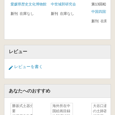
愛媛県歴史文化博物館
中世城郭研究会
輪集成
池谷初恵【事例報告2】伊豆・東駿河の城郭
水本和美【事例報告3】江戸城周辺の最近の調
新刊
在庫なし
新刊
在庫なし
査成果から
新刊
在庫なし
宇留野主税【事例報告4】北条氏照の城と城下‐
滝山城と八王子城-
石川安司【事例報告5】北武蔵の築城技術
秋本太郎【事例報告6】上野国における小田原
北条氏の影響
レビュー
出居 博【事例報告7】唐沢山城跡などに見る
小田原北条氏の関与
レビューを書く
松葉 崇 相模国所在の城館跡に見る築城技術
青木文彦 岩付城に見る小田原北条氏の影響
留野主税 常総地域における古河公方の城と小
田原北条氏の城宇
あなたへのおすすめ
井上哲朗 房総諸勢力の築城技術
佐々木満 武田氏の築城技術
伊藤啓雄 越後上杉氏の築城技術
勝坂式土器分布調査概
海外所在中
大谷口遺跡
要
国絵画目録
の土師器と