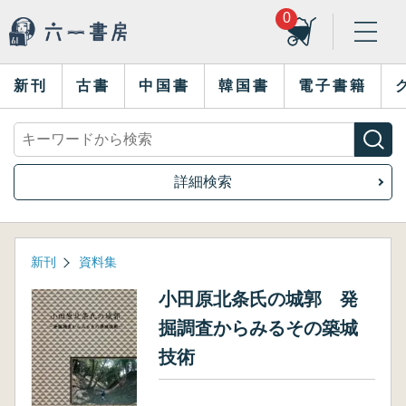
0
新刊
古書
中国書
韓国書
電子書籍
詳細検索
新刊
資料集
小田原北条氏の城郭 発
掘調査からみるその築城
技術