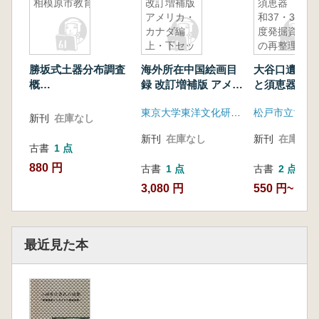
相模原市教育委員会
改訂増補版
須恵器 昭
アメリカ・
和37・38年
カナダ編
度発掘資料
上・下セッ
の再整理
ト
勝坂式土器分布調査
海外所在中国絵画目
大谷口遺跡の
概
録 改訂増補版 アメリ
と須恵器 昭
要
カ・カナダ編 上・下
38年度発掘
東京大学東洋文化研究所附属東洋学文献センター刊行委員会
松戸市立博物
相模原市教育委員会
セット
整理
新刊
在庫なし
新刊
在庫なし
新刊
在庫なし
古書
1 点
880 円
古書
1 点
古書
2 点
3,080 円
550 円~
最近見た本