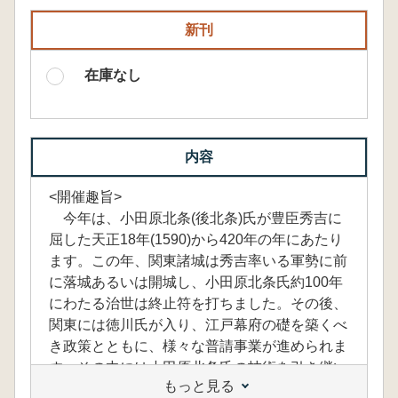
新刊
在庫なし
内容
<開催趣旨>
今年は、小田原北条(後北条)氏が豊臣秀吉に
屈した天正18年(1590)から420年の年にあたり
ます。この年、関東諸城は秀吉率いる軍勢に前
に落城あるいは開城し、小田原北条氏約100年
にわたる治世は終止符を打ちました。その後、
関東には徳川氏が入り、江戸幕府の礎を築くべ
き政策とともに、様々な普請事業が進められま
す。その中には小田原北条氏の技術を引き継い
もっと見る
で実施されたものも少なくありません。例え