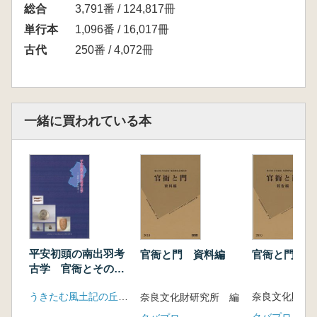
総合
3,791番 / 124,817冊
単行本
1,096番 / 16,017冊
古代
250番 / 4,072冊
一緒に買われている本
平安初頭の南出羽考
官衙と門 報
官衙と門 資料編
古学 官衙とその周
辺
うきたむ風土記の丘考古資料館
奈良文化財研
奈良文化財研究所 編