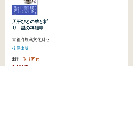
天平びとの華と祈
り 謎の神雄寺
京都府埋蔵文化財センター 編 上田正昭 監修
柳原出版
新刊
取り寄せ
3,080円
古書
2 点
1,760 円~
本を探す
六一書房の本