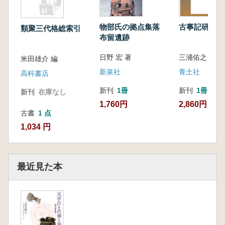
物部氏の拠点集落
古事記研究 
類聚三代格総索引
布留遺跡
日野 宏 著
三浦佑之 著
米田雄介 編
新泉社
青土社
高科書店
新刊
1冊
新刊
1冊
新刊
在庫なし
1,760円
2,860円
古書
1 点
1,034 円
最近見た本