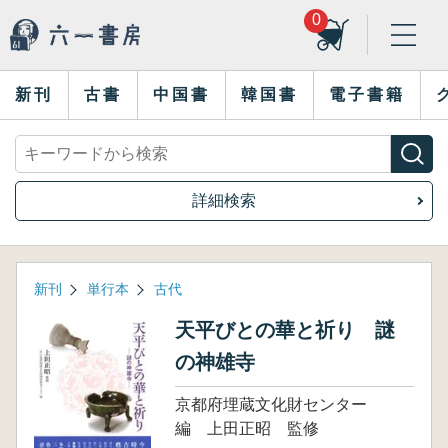
0
新刊
古書
中国書
韓国書
電子書籍
詳細検索
新刊
単行本
古代
天平びとの華と祈り 謎
の神雄寺
京都府埋蔵文化財センター
編 上田正昭 監修