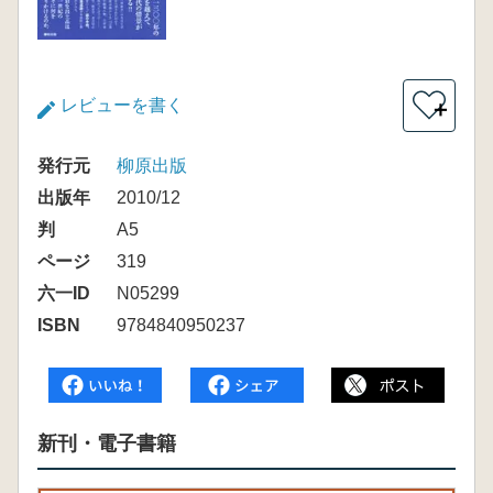
レビューを書く
＋
発行元
柳原出版
出版年
2010/12
判
A5
ページ
319
六一ID
N05299
ISBN
9784840950237
新刊・電子書籍