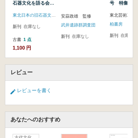
号 特集:縄
石器文化を語る会
景観
予稿集
東北日本の旧石器文化を語る会
安蒜政雄 監修
柏書房
武井遺跡群調査団
新刊
在庫なし
新刊
在庫なし
新刊
在庫なし
古書
1 点
1,100 円
レビュー
レビューを書く
あなたへのおすすめ
古代文化