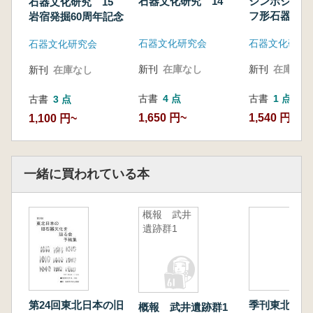
石器文化研究 14
シンポジウム
石器文化研究 15
フ形石器文化
岩宿発掘60周年記念
期」再考 ナ
石器文化研究会
石器文化研究
石器文化研究会
石器文化終末
群の変動 論
新刊
在庫なし
新刊
在庫なし
新刊
在庫なし
メント集
古書
4 点
古書
1 点
古書
3 点
1,650 円~
1,540 円
1,100 円~
一緒に買われている本
概報 武井
遺跡群1
季刊東北学 
第24回東北日本の旧
概報 武井遺跡群1