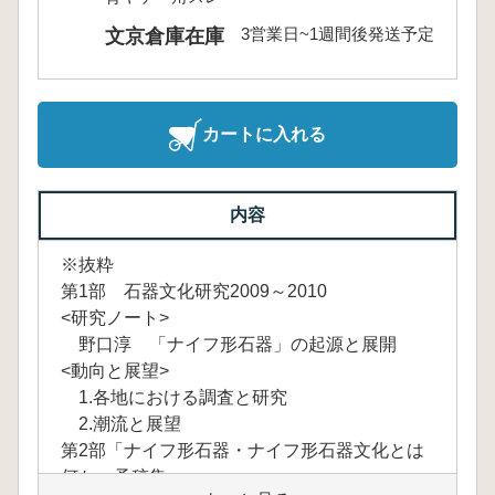
3営業日~1週間後発送予定
文京倉庫在庫
カートに入れる
内容
※抜粋
第1部 石器文化研究2009～2010
<研究ノート>
野口淳 「ナイフ形石器」の起源と展開
<動向と展望>
1.各地における調査と研究
2.潮流と展望
第2部「ナイフ形石器・ナイフ形石器文化とは
何か」予稿集