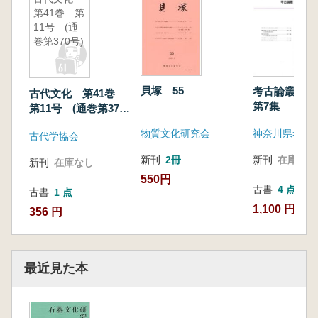
第41巻 第
11号 (通
巻第370号)
貝塚 55
考古論叢 
古代文化 第41巻
第7集
第11号 (通巻第370
号)
物質文化研究会
神奈川県考古
古代学協会
新刊
2冊
新刊
在庫なし
新刊
在庫なし
550円
古書
4 点
古書
1 点
1,100 円~
356 円
最近見た本