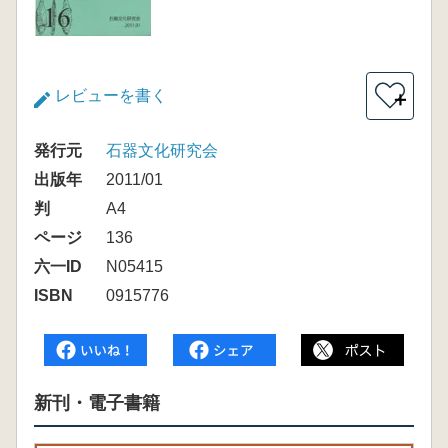
レビューを書く
＋
発行元
石器文化研究会
出版年
2011/01
判
A4
ページ
136
六一ID
N05415
ISBN
0915776
新刊・電子書籍