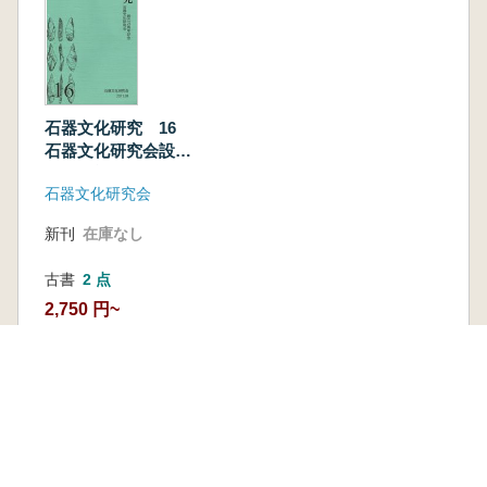
石器文化研究 16
石器文化研究会設立
25周年記念シンポジ
石器文化研究会
ウム特集号
新刊
在庫なし
古書
2 点
2,750 円~
本を探す
六一書房の本