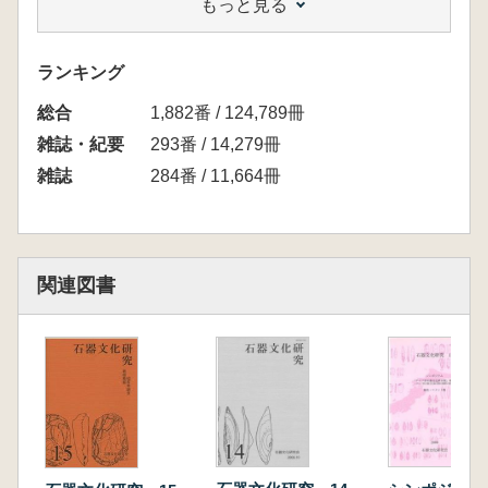
もっと見る
<記念講演>
安蒜政雄 日本列島の旧石器時代研究における
石器と文化の区分」
ランキング
<第1部 ナイフ形石器・ナイフ形石器文化とは
総合
何か-研究史・現状・課題>
1,882番 / 124,789冊
<第2部 組みと構造 分析の視座と展望>
雑誌・紀要
293番 / 14,279冊
基調報告6 坂下貴則 遺跡形成過程からみ
雑誌
284番 / 11,664冊
たナイフ形石器文化
<第3部 ナイフ形石器・ナイフ形石器文化を問
い直す1 各地の実相から>
基調報告9 森先一貴 石器群の広域編年か
関連図書
らみた地域社会の形成過程 多様な系統の理解
と「ナイフ形石器文化」
<書評>
・読売新聞 当日のシンポ内容が掲載されまし
た