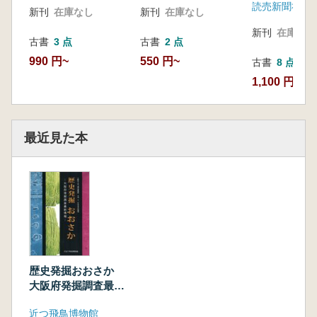
読売新聞社
新刊
在庫なし
新刊
在庫なし
新刊
在庫なし
古書
3 点
古書
2 点
990 円~
550 円~
古書
8 点
1,100 円~
最近見た本
歴史発掘おおさか
大阪府発掘調査最新
情報
近つ飛鳥博物館