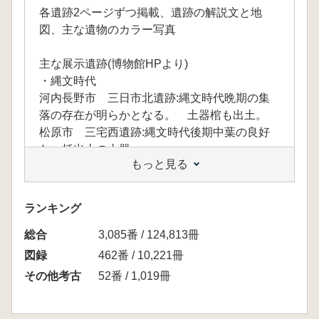
各遺跡2ページずつ掲載、遺跡の解説文と地
図、主な遺物のカラー写真
主な展示遺跡(博物館HPより)
・縄文時代
河内長野市 三日市北遺跡:縄文時代晩期の集
落の存在が明らかとなる。 土器棺も出土。
松原市 三宅西遺跡:縄文時代後期中葉の良好
な一括出土の土器
もっと見る
・弥生時代
茨木市 東奈良遺跡:大溝から多量の土器とと
もに破鏡が出土。
ランキング
松原市 池内遺跡:二重の溝に囲まれた地点か
総合
ら平地建物と掘立柱建物からなる居住域を確
3,085番 / 124,813冊
認。
図録
462番 / 10,221冊
・古墳時代
その他考古
52番 / 1,019冊
八尾市 小阪合遺跡:鹿と船を線刻した手あぶ
り形土器(八尾市指定文化財)の出土。