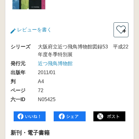
レビューを書く
＋
シリーズ
大阪府立近つ飛鳥博物館図録53 平成22
年度冬季特別展
発行元
近つ飛鳥博物館
出版年
2011/01
判
A4
ページ
72
六一ID
N05425
新刊・電子書籍