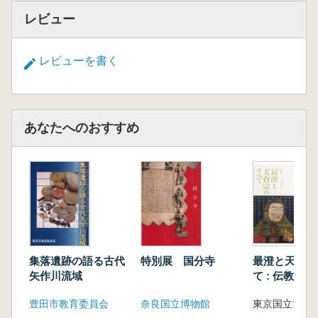
路から建具類が出土。茨木城の破城に関わる資
レビュー
料。
堺市 堺環濠都市遺跡、池田市 池田城跡、枚
方市 楠葉台場遺跡ほか
レビューを書く
あなたへのおすすめ
集落遺跡の語る古代
特別展 国分寺
最澄と天台宗
矢作川流域
て : 伝教大師
大遠忌記念特
豊田市教育委員会
奈良国立博物館