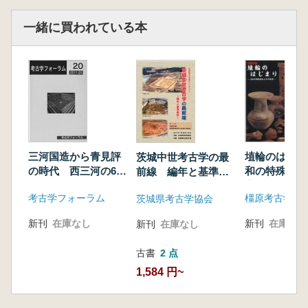
茨木市 太田遺跡:太田茶臼山古墳の周辺につ
くられた古墳群。人物・家形埴輪の出土。
一緒に買われている本
藤井寺市 西清水2号墳:土師ノ里遺跡で12番目
に確認された埋没古墳。
羽曳野市 城不動坂古墳、八尾市 高安古墳
群、岸和田市 衣ヶ谷古墳ほか
・古代
松原市 河合遺跡:長尺な建物を「ロ」字形に
配置した官衙建物の発見。
吹田市 垂水南遺跡:荘園名「垂庄」や古今和
三河国造から青見評
埴輪のはじま
茨城中世考古学の最
歌集の難波津の歌が墨書された土器。(吹田市
の時代 西三河の6〜
和の特殊器台
前線 編年と基準資
指定文化財)
7世紀
背景
料
考古学フォーラム
茨城県考古学協会
大阪市 難波宮跡、枚方市 九頭神遺跡、柏原
市 河内国分寺跡、枚方市 津田遺跡ほか
新刊
在庫なし
新刊
在庫なし
新刊
在庫なし
・中世・近世・近代
島本町 広瀬遺跡:今まで確認されていなかっ
古書
2 点
た鎌倉時代の水無瀬離宮に関わると考えられる
1,584 円~
礎石建物の発見
茨木市 茨木遺跡:織豊期～江戸時代初期の流