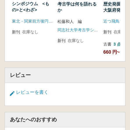
シンポジウム <も
歴史発掘お
考古学は何を語れる
の>と<わざ>
大阪府発掘調
か
情報
東北・関東前方後円墳研究会
近つ飛鳥博物
松藤和人 編
同志社大学考古学シリーズ刊行会
新刊
在庫なし
新刊
在庫なし
新刊
在庫なし
古書
3 点
660 円~
レビュー
レビューを書く
あなたへのおすすめ