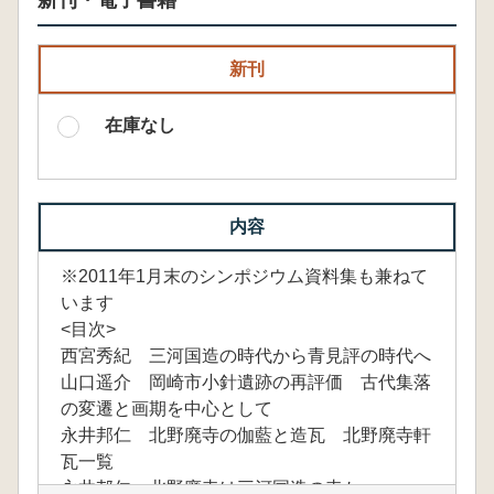
新刊・電子書籍
新刊
在庫なし
内容
※2011年1月末のシンポジウム資料集も兼ねて
います
<目次>
西宮秀紀 三河国造の時代から青見評の時代へ
山口遥介 岡崎市小針遺跡の再評価 古代集落
の変遷と画期を中心として
永井邦仁 北野廃寺の伽藍と造瓦 北野廃寺軒
瓦一覧
永井邦仁 北野廃寺は三河国造の寺か