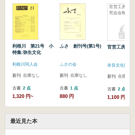
官営工房研
究会会報8
利根川 第21号 小
ふさ 創刊号(第1号)
官営工房研究
特集:弥生文化
利根川同人会
ふさの会
奈良文化財研
新刊
在庫なし
新刊
在庫なし
新刊
在庫なし
古書
2 点
古書
1 点
古書
2 点
1,320 円~
880 円
1,100 円~
最近見た本