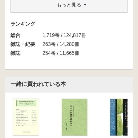
もっと見る
石原憲人 西三河における古墳時代後期の集落
遺跡 集落の消長を中心に
早野浩二 三河国碧海郡域の渡来系遺構・遺物
ランキング
と渡来系集団の動向
総合
1,719番 / 124,817冊
雑誌・紀要
263番 / 14,280冊
雑誌
254番 / 11,665冊
一緒に買われている本