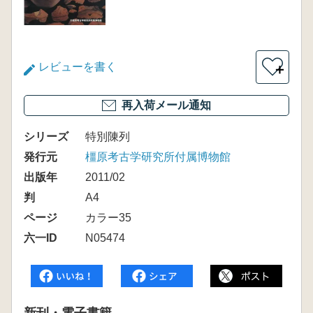
レビューを書く
＋
再入荷メール通知
シリーズ
特別陳列
発行元
橿原考古学研究所付属博物館
出版年
2011/02
判
A4
ページ
カラー35
六一ID
N05474