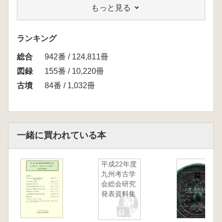
もっと見る
本展覧会では、近畿で出土した埴輪の成立に関
する資料を一堂に集めて展示します。また、吉
備の特殊器台の代表的な資料もあわせて展示し
ランキング
ます。そして、大和で特殊器台が登場するよう
総合
になった背景や、特殊器台から埴輪への移り変
942番 / 124,811冊
わりの過程を考えていきます。(パンフレット
図録
155番 / 10,220冊
より)
古墳
84番 / 1,032冊
<目次>
一緒に買われている本
平成22年度
九州考古学
会総会研究
発表資料集