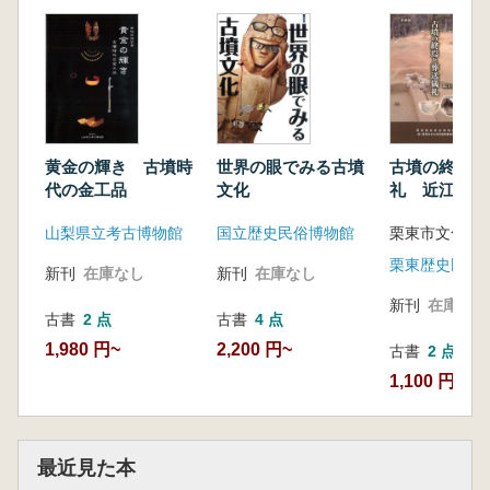
黄金の輝き 古墳時
世界の眼でみる古墳
古墳の終焉と
代の金工品
文化
礼 近江の終
墳
山梨県立考古博物館
国立歴史民俗博物館
栗東歴史民俗
新刊
在庫なし
新刊
在庫なし
新刊
在庫なし
古書
2 点
古書
4 点
1,980 円~
2,200 円~
古書
2 点
1,100 円~
最近見た本