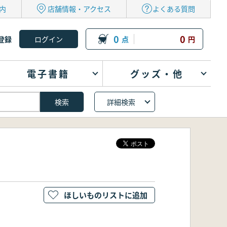
内
店舗情報・アクセス
よくある質問
0
0
登録
点
円
電子書籍
グッズ・他
詳細検索
ほしいものリストに追加