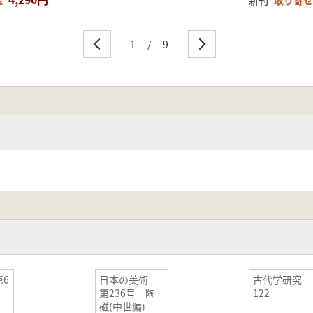
せ
新刊
取り寄せ
1
/
9
6
日本の美術
古代学研究
第236号 陶
122
磁(中世編)