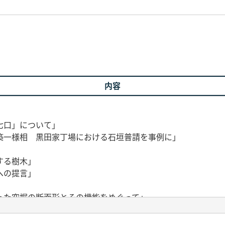
内容
七口」について」
築一様相 黒田家丁場における石垣普請を事例に」
する樹木」
への提言」
った空掘の断面形とその機能をめぐって」