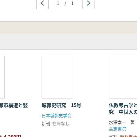
1
/
1
都市構造と竪
城郭史研究 15号
仏教考古学
究 中世人
日本城郭史学会
水澤幸一 著
新刊
在庫なし
高志書院
4,290円