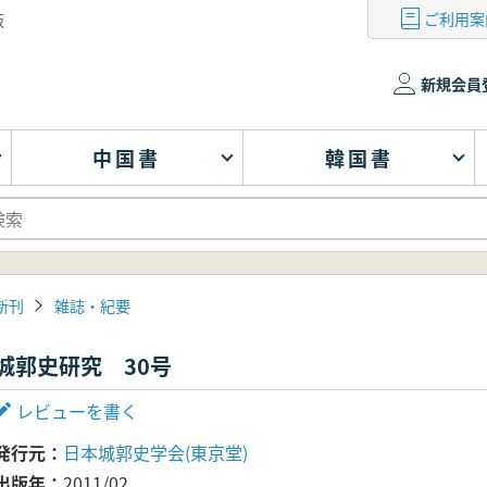
ご利用案
版
新規会員
中国書
韓国書
新刊
雑誌・紀要
城郭史研究 30号
レビューを書く
発行元
日本城郭史学会(東京堂)
出版年
2011/02