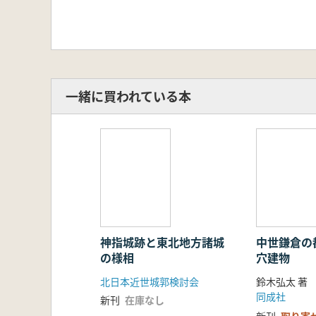
一緒に買われている本
神指城跡と東北地方諸城
中世鎌倉の
の様相
穴建物
北日本近世城郭検討会
鈴木弘太 著
同成社
新刊
在庫なし