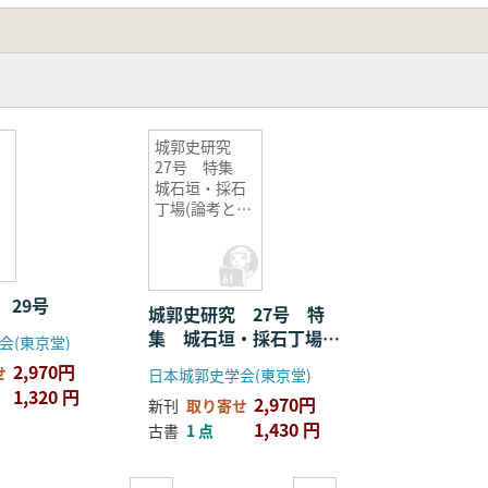
城郭史研究
27号 特集
城石垣・採石
丁場(論考と調
査成果)
 29号
城郭史研究 27号 特
集 城石垣・採石丁場
会(東京堂)
(論考と調査成果)
2,970円
せ
日本城郭史学会(東京堂)
1,320 円
2,970円
新刊
取り寄せ
1,430 円
古書
1 点