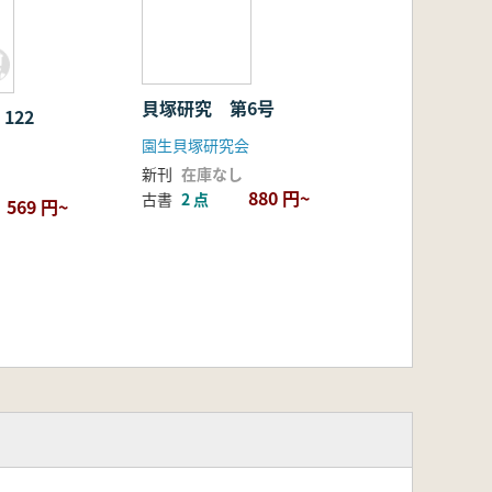
貝塚研究 第6号
122
園生貝塚研究会
新刊
在庫なし
880 円~
古書
2 点
569 円~