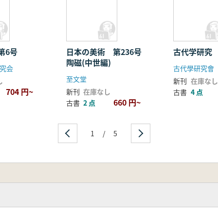
第6号
日本の美術 第236号
古代学研究 
陶磁(中世編)
究会
古代學研究會
至文堂
し
新刊
在庫なし
704 円~
新刊
在庫なし
古書
4 点
660 円~
古書
2 点
1
/
5