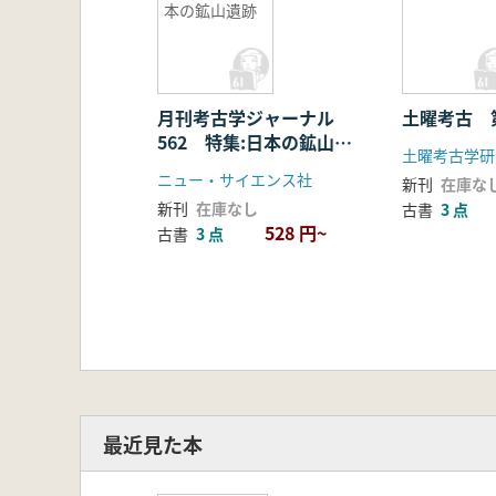
本の鉱山遺跡
月刊考古学ジャーナル
土曜考古 
562 特集:日本の鉱山遺
土曜考古学研
跡
ニュー・サイエンス社
新刊
在庫な
新刊
在庫なし
古書
3 点
528 円~
古書
3 点
最近見た本