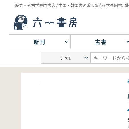
歴史・考古学専門書店 / 中国・韓国書の輸入販売 / 学術図書出
新刊
古書