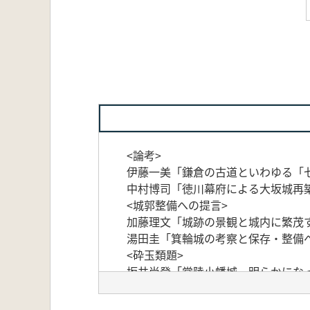
<論考>
伊藤一美「鎌倉の古道といわゆる「
中村博司「徳川幕府による大坂城再
<城郭整備への提言>
加藤理文「城跡の景観と城内に繁茂
湯田圭「箕輪城の考察と保存・整備
<砕玉類題>
坂井尚登「常陸小幡城 明らかにな
ほか