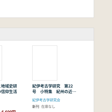
と地域史研
紀伊考古学研究 第22
の信仰生活
号 小特集 紀州の近世
城郭
紀伊考古学研究会
新刊
在庫なし
6,600円